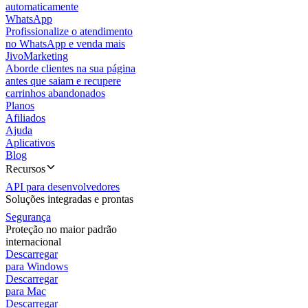
automaticamente
WhatsApp
Profissionalize o atendimento
no WhatsApp e venda mais
JivoMarketing
Aborde clientes na sua página
antes que saiam e recupere
carrinhos abandonados
Planos
Afiliados
Ajuda
Aplicativos
Blog
Recursos
API para desenvolvedores
Soluções integradas e prontas
Segurança
Proteção no maior padrão
internacional
Descarregar
para Windows
Descarregar
para Mac
Descarregar