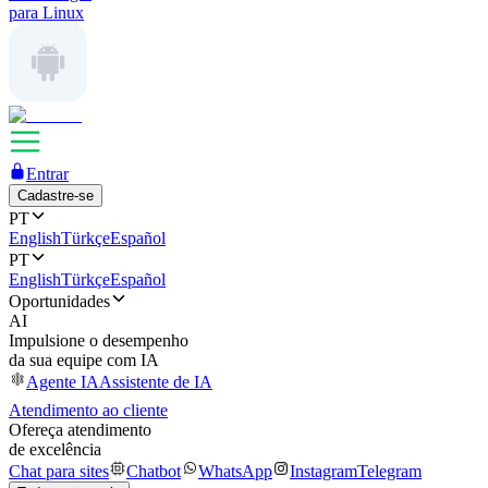
para Linux
Entrar
Cadastre-se
PT
English
Türkçe
Español
PT
English
Türkçe
Español
Oportunidades
AI
Impulsione o desempenho
da sua equipe com IA
Agente IA
Assistente de IA
Atendimento ao cliente
Ofereça atendimento
de excelência
Chat para sites
Chatbot
WhatsApp
Instagram
Telegram