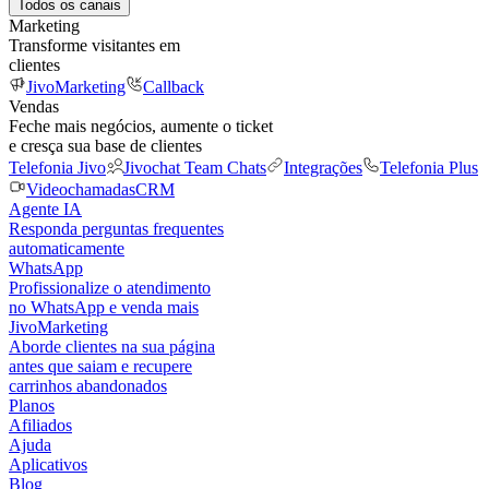
Todos os canais
Marketing
Transforme visitantes em
clientes
JivoMarketing
Callback
Vendas
Feche mais negócios, aumente o ticket
e cresça sua base de clientes
Telefonia Jivo
Jivochat Team Chats
Integrações
Telefonia Plus
Videochamadas
CRM
Agente IA
Responda perguntas frequentes
automaticamente
WhatsApp
Profissionalize o atendimento
no WhatsApp e venda mais
JivoMarketing
Aborde clientes na sua página
antes que saiam e recupere
carrinhos abandonados
Planos
Afiliados
Ajuda
Aplicativos
Blog