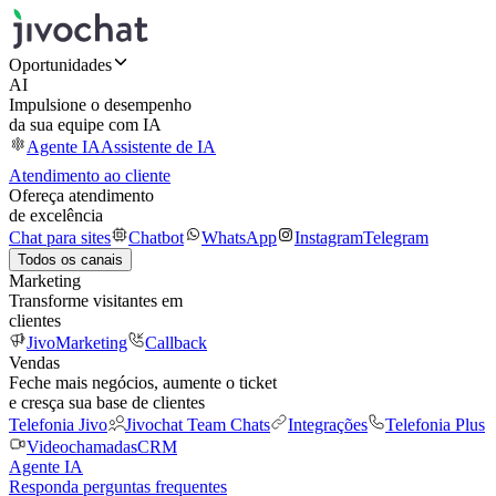
Oportunidades
AI
Impulsione o desempenho
da sua equipe com IA
Agente IA
Assistente de IA
Atendimento ao cliente
Ofereça atendimento
de excelência
Chat para sites
Chatbot
WhatsApp
Instagram
Telegram
Todos os canais
Marketing
Transforme visitantes em
clientes
JivoMarketing
Callback
Vendas
Feche mais negócios, aumente o ticket
e cresça sua base de clientes
Telefonia Jivo
Jivochat Team Chats
Integrações
Telefonia Plus
Videochamadas
CRM
Agente IA
Responda perguntas frequentes