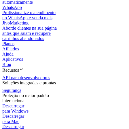
automaticamente
WhatsApp
Profissionalize o atendimento
no WhatsApp e venda mais
JivoMarketing
Aborde clientes na sua página
antes que saiam e recupere
carrinhos abandonados
Planos
Afiliados
Ajuda
Aplicativos
Blog
Recursos
API para desenvolvedores
Soluções integradas e prontas
Segurança
Proteção no maior padrão
internacional
Descarregar
para Windows
Descarregar
para Mac
Descarregar