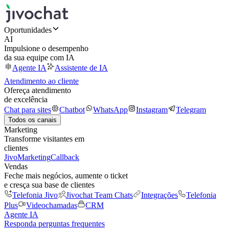
Oportunidades
AI
Impulsione o desempenho
da sua equipe com IA
Agente IA
Assistente de IA
Atendimento ao cliente
Ofereça atendimento
de excelência
Chat para sites
Chatbot
WhatsApp
Instagram
Telegram
Todos os canais
Marketing
Transforme visitantes em
clientes
JivoMarketing
Callback
Vendas
Feche mais negócios, aumente o ticket
e cresça sua base de clientes
Telefonia Jivo
Jivochat Team Chats
Integrações
Telefonia
Plus
Videochamadas
CRM
Agente IA
Responda perguntas frequentes