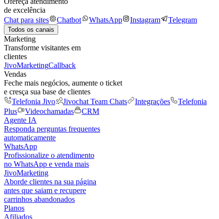
Ofereça atendimento
de excelência
Chat para sites
Chatbot
WhatsApp
Instagram
Telegram
Todos os canais
Marketing
Transforme visitantes em
clientes
JivoMarketing
Callback
Vendas
Feche mais negócios, aumente o ticket
e cresça sua base de clientes
Telefonia Jivo
Jivochat Team Chats
Integrações
Telefonia
Plus
Videochamadas
CRM
Agente IA
Responda perguntas frequentes
automaticamente
WhatsApp
Profissionalize o atendimento
no WhatsApp e venda mais
JivoMarketing
Aborde clientes na sua página
antes que saiam e recupere
carrinhos abandonados
Planos
Afiliados