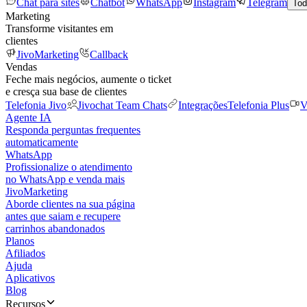
Chat para sites
Chatbot
WhatsApp
Instagram
Telegram
Tod
Marketing
Transforme visitantes em
clientes
JivoMarketing
Callback
Vendas
Feche mais negócios, aumente o ticket
e cresça sua base de clientes
Telefonia Jivo
Jivochat Team Chats
Integrações
Telefonia Plus
V
Agente IA
Responda perguntas frequentes
automaticamente
WhatsApp
Profissionalize o atendimento
no WhatsApp e venda mais
JivoMarketing
Aborde clientes na sua página
antes que saiam e recupere
carrinhos abandonados
Planos
Afiliados
Ajuda
Aplicativos
Blog
Recursos