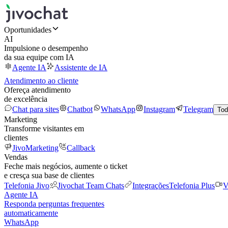
Oportunidades
AI
Impulsione o desempenho
da sua equipe com IA
Agente IA
Assistente de IA
Atendimento ao cliente
Ofereça atendimento
de excelência
Chat para sites
Chatbot
WhatsApp
Instagram
Telegram
Tod
Marketing
Transforme visitantes em
clientes
JivoMarketing
Callback
Vendas
Feche mais negócios, aumente o ticket
e cresça sua base de clientes
Telefonia Jivo
Jivochat Team Chats
Integrações
Telefonia Plus
V
Agente IA
Responda perguntas frequentes
automaticamente
WhatsApp