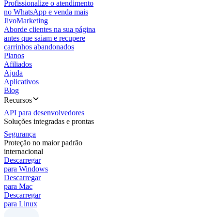
Profissionalize o atendimento
no WhatsApp e venda mais
JivoMarketing
Aborde clientes na sua página
antes que saiam e recupere
carrinhos abandonados
Planos
Afiliados
Ajuda
Aplicativos
Blog
Recursos
API para desenvolvedores
Soluções integradas e prontas
Segurança
Proteção no maior padrão
internacional
Descarregar
para Windows
Descarregar
para Mac
Descarregar
para Linux