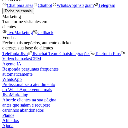
Chat para sites
Chatbot
WhatsApp
Instagram
Telegram
Todos os canais
Marketing
Transforme visitantes em
clientes
JivoMarketing
Callback
Vendas
Feche mais negócios, aumente o ticket
e cresça sua base de clientes
Telefonia Jivo
Jivochat Team Chats
Integrações
Telefonia Plus
Videochamadas
CRM
Agente IA
Responda perguntas frequentes
automaticamente
WhatsApp
Profissionalize o atendimento
no WhatsApp e venda mais
JivoMarketing
Aborde clientes na sua página
antes que saiam e recupere
carrinhos abandonados
Planos
Afiliados
Ajuda