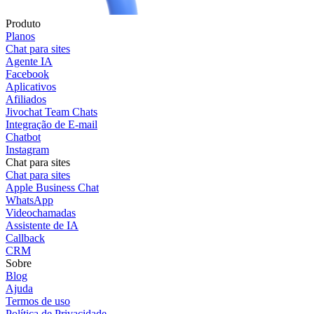
Produto
Planos
Chat para sites
Agente IA
Facebook
Aplicativos
Afiliados
Jivochat Team Chats
Integração de E-mail
Chatbot
Instagram
Chat para sites
Chat para sites
Apple Business Chat
WhatsApp
Videochamadas
Assistente de IA
Callback
CRM
Sobre
Blog
Ajuda
Termos de uso
Política de Privacidade