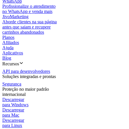
WhatsApp
Profissionalize o atendimento
no WhatsApp e venda mais
JivoMarketing
Aborde clientes na sua página
antes que saiam e recupere
carrinhos abandonados
Planos
Afiliados
Ajuda
Aplicativos
Blog
Recursos
API para desenvolvedores
Soluções integradas e prontas
Segurança
Proteção no maior padrão
internacional
Descarregar
para Windows
Descarregar
para Mac
Descarregar
para Linux