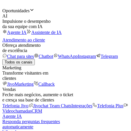
Oportunidades
AI
Impulsione o desempenho
da sua equipe com IA
Agente IA
Assistente de IA
Atendimento ao cliente
Ofereça atendimento
de excelência
Chat para sites
Chatbot
WhatsApp
Instagram
Telegram
Todos os canais
Marketing
Transforme visitantes em
clientes
JivoMarketing
Callback
Vendas
Feche mais negócios, aumente o ticket
e cresça sua base de clientes
Telefonia Jivo
Jivochat Team Chats
Integrações
Telefonia Plus
Videochamadas
CRM
Agente IA
Responda perguntas frequentes
automaticamente