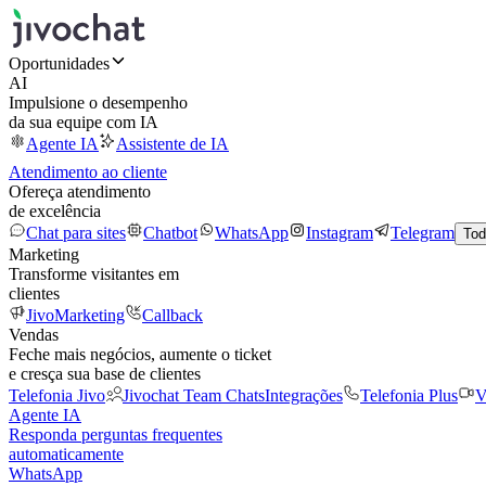
Oportunidades
AI
Impulsione o desempenho
da sua equipe com IA
Agente IA
Assistente de IA
Atendimento ao cliente
Ofereça atendimento
de excelência
Chat para sites
Chatbot
WhatsApp
Instagram
Telegram
Tod
Marketing
Transforme visitantes em
clientes
JivoMarketing
Callback
Vendas
Feche mais negócios, aumente o ticket
e cresça sua base de clientes
Telefonia Jivo
Jivochat Team Chats
Integrações
Telefonia Plus
V
Agente IA
Responda perguntas frequentes
automaticamente
WhatsApp