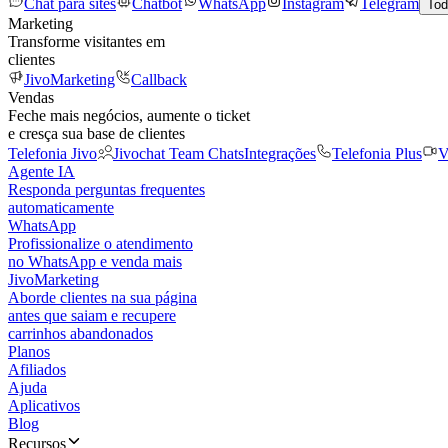
Chat para sites
Chatbot
WhatsApp
Instagram
Telegram
Tod
Marketing
Transforme visitantes em
clientes
JivoMarketing
Callback
Vendas
Feche mais negócios, aumente o ticket
e cresça sua base de clientes
Telefonia Jivo
Jivochat Team Chats
Integrações
Telefonia Plus
V
Agente IA
Responda perguntas frequentes
automaticamente
WhatsApp
Profissionalize o atendimento
no WhatsApp e venda mais
JivoMarketing
Aborde clientes na sua página
antes que saiam e recupere
carrinhos abandonados
Planos
Afiliados
Ajuda
Aplicativos
Blog
Recursos