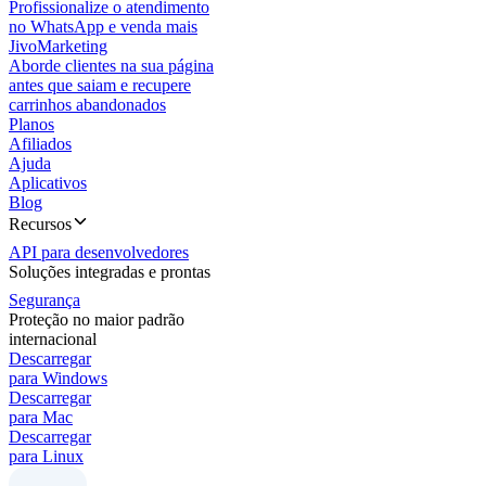
Profissionalize o atendimento
no WhatsApp e venda mais
JivoMarketing
Aborde clientes na sua página
antes que saiam e recupere
carrinhos abandonados
Planos
Afiliados
Ajuda
Aplicativos
Blog
Recursos
API para desenvolvedores
Soluções integradas e prontas
Segurança
Proteção no maior padrão
internacional
Descarregar
para Windows
Descarregar
para Mac
Descarregar
para Linux