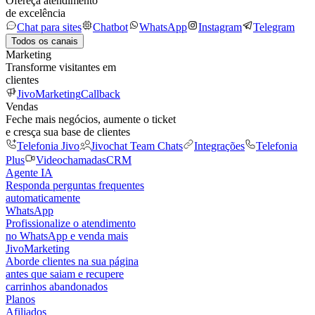
Ofereça atendimento
de excelência
Chat para sites
Chatbot
WhatsApp
Instagram
Telegram
Todos os canais
Marketing
Transforme visitantes em
clientes
JivoMarketing
Callback
Vendas
Feche mais negócios, aumente o ticket
e cresça sua base de clientes
Telefonia Jivo
Jivochat Team Chats
Integrações
Telefonia
Plus
Videochamadas
CRM
Agente IA
Responda perguntas frequentes
automaticamente
WhatsApp
Profissionalize o atendimento
no WhatsApp e venda mais
JivoMarketing
Aborde clientes na sua página
antes que saiam e recupere
carrinhos abandonados
Planos
Afiliados