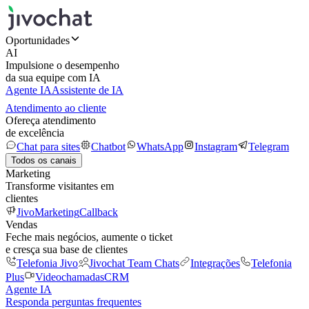
Oportunidades
AI
Impulsione o desempenho
da sua equipe com IA
Agente IA
Assistente de IA
Atendimento ao cliente
Ofereça atendimento
de excelência
Chat para sites
Chatbot
WhatsApp
Instagram
Telegram
Todos os canais
Marketing
Transforme visitantes em
clientes
JivoMarketing
Callback
Vendas
Feche mais negócios, aumente o ticket
e cresça sua base de clientes
Telefonia Jivo
Jivochat Team Chats
Integrações
Telefonia
Plus
Videochamadas
CRM
Agente IA
Responda perguntas frequentes