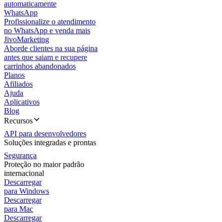
automaticamente
WhatsApp
Profissionalize o atendimento
no WhatsApp e venda mais
JivoMarketing
Aborde clientes na sua página
antes que saiam e recupere
carrinhos abandonados
Planos
Afiliados
Ajuda
Aplicativos
Blog
Recursos
API para desenvolvedores
Soluções integradas e prontas
Segurança
Proteção no maior padrão
internacional
Descarregar
para Windows
Descarregar
para Mac
Descarregar