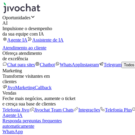
Oportunidades
AI
Impulsione o desempenho
da sua equipe com IA
Agente IA
Assistente de IA
Atendimento ao cliente
Ofereça atendimento
de excelência
Chat para sites
Chatbot
WhatsApp
Instagram
Telegram
Todos
Marketing
Transforme visitantes em
clientes
JivoMarketing
Callback
Vendas
Feche mais negócios, aumente o ticket
e cresça sua base de clientes
Telefonia Jivo
Jivochat Team Chats
Integrações
Telefonia Plus
Agente IA
Responda perguntas frequentes
automaticamente
WhatsApp