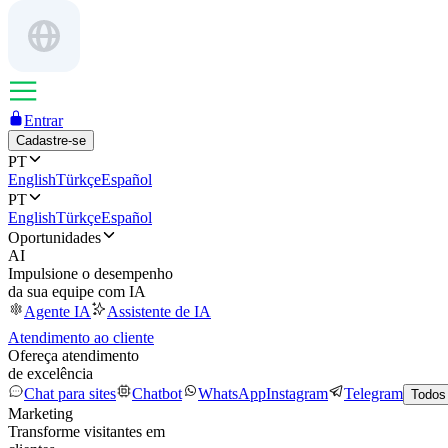
Entrar
Cadastre-se
PT
English
Türkçe
Español
PT
English
Türkçe
Español
Oportunidades
AI
Impulsione o desempenho
da sua equipe com IA
Agente IA
Assistente de IA
Atendimento ao cliente
Ofereça atendimento
de excelência
Chat para sites
Chatbot
WhatsApp
Instagram
Telegram
Todos
Marketing
Transforme visitantes em