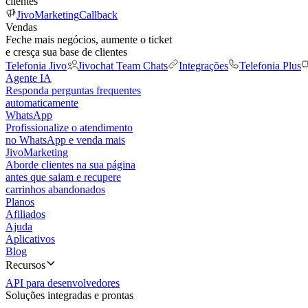
clientes
JivoMarketing
Callback
Vendas
Feche mais negócios, aumente o ticket
e cresça sua base de clientes
Telefonia Jivo
Jivochat Team Chats
Integrações
Telefonia Plus
Agente IA
Responda perguntas frequentes
automaticamente
WhatsApp
Profissionalize o atendimento
no WhatsApp e venda mais
JivoMarketing
Aborde clientes na sua página
antes que saiam e recupere
carrinhos abandonados
Planos
Afiliados
Ajuda
Aplicativos
Blog
Recursos
API para desenvolvedores
Soluções integradas e prontas