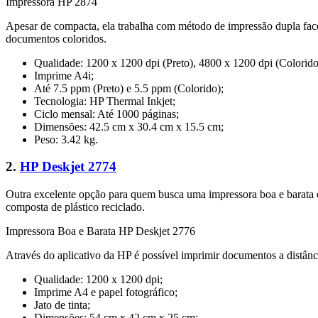
Impressora HP 2874
Apesar de compacta, ela trabalha com método de impressão dupla fac
documentos coloridos.
Qualidade: 1200 x 1200 dpi (Preto), 4800 x 1200 dpi (Colorido
Imprime A4i;
Até 7.5 ppm (Preto) e 5.5 ppm (Colorido);
Tecnologia: HP Thermal Inkjet;
Ciclo mensal: Até 1000 páginas;
Dimensões: 42.5 cm x 30.4 cm x 15.5 cm;
Peso: 3.42 kg.
2.
HP Deskjet 2774
Outra excelente opção para quem busca uma impressora boa e barata é
composta de plástico reciclado.
Impressora Boa e Barata HP Deskjet 2776
Através do aplicativo da HP é possível imprimir documentos a distância
Qualidade: 1200 x 1200 dpi;
Imprime A4 e papel fotográfico;
Jato de tinta;
Dimensões: 54 cm x 42 cm x 25 cm;