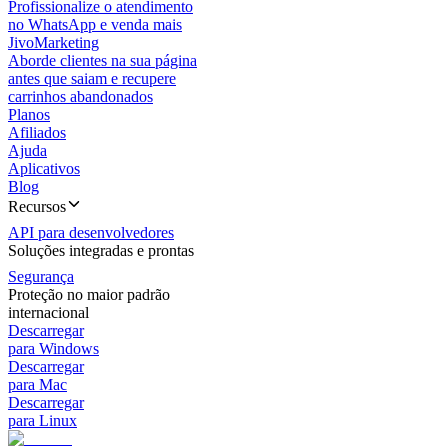
Profissionalize o atendimento
no WhatsApp e venda mais
JivoMarketing
Aborde clientes na sua página
antes que saiam e recupere
carrinhos abandonados
Planos
Afiliados
Ajuda
Aplicativos
Blog
Recursos
API para desenvolvedores
Soluções integradas e prontas
Segurança
Proteção no maior padrão
internacional
Descarregar
para Windows
Descarregar
para Mac
Descarregar
para Linux