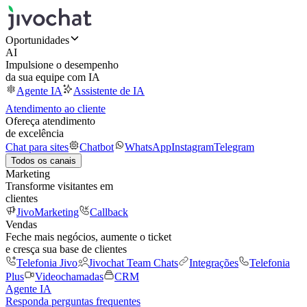
Oportunidades
AI
Impulsione o desempenho
da sua equipe com IA
Agente IA
Assistente de IA
Atendimento ao cliente
Ofereça atendimento
de excelência
Chat para sites
Chatbot
WhatsApp
Instagram
Telegram
Todos os canais
Marketing
Transforme visitantes em
clientes
JivoMarketing
Callback
Vendas
Feche mais negócios, aumente o ticket
e cresça sua base de clientes
Telefonia Jivo
Jivochat Team Chats
Integrações
Telefonia
Plus
Videochamadas
CRM
Agente IA
Responda perguntas frequentes