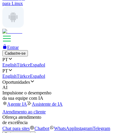
para Linux
Entrar
Cadastre-se
PT
English
Türkçe
Español
PT
English
Türkçe
Español
Oportunidades
AI
Impulsione o desempenho
da sua equipe com IA
Agente IA
Assistente de IA
Atendimento ao cliente
Ofereça atendimento
de excelência
Chat para sites
Chatbot
WhatsApp
Instagram
Telegram