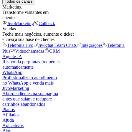
Todos os canais
Marketing
Transforme visitantes em
clientes
JivoMarketing
Callback
Vendas
Feche mais negócios, aumente o ticket
e cresça sua base de clientes
Telefonia Jivo
Jivochat Team Chats
Integrações
Telefonia
Plus
Videochamadas
CRM
Agente IA
Responda perguntas frequentes
automaticamente
WhatsApp
Profissionalize o atendimento
no WhatsApp e venda mais
JivoMarketing
Aborde clientes na sua página
antes que saiam e recupere
carrinhos abandonados
Planos
Afiliados
Ajuda
Aplicativos
Blog