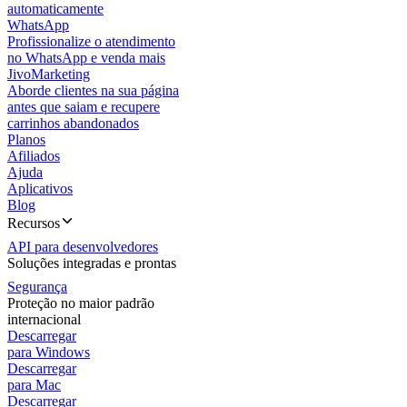
automaticamente
WhatsApp
Profissionalize o atendimento
no WhatsApp e venda mais
JivoMarketing
Aborde clientes na sua página
antes que saiam e recupere
carrinhos abandonados
Planos
Afiliados
Ajuda
Aplicativos
Blog
Recursos
API para desenvolvedores
Soluções integradas e prontas
Segurança
Proteção no maior padrão
internacional
Descarregar
para Windows
Descarregar
para Mac
Descarregar