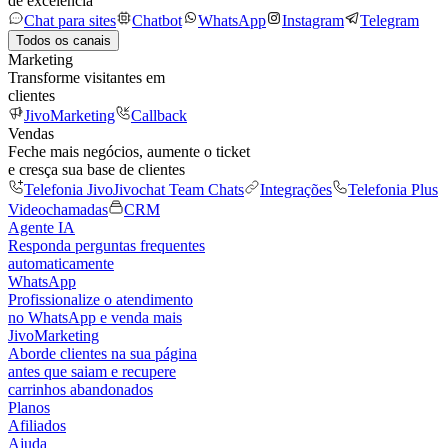
de excelência
Chat para sites
Chatbot
WhatsApp
Instagram
Telegram
Todos os canais
Marketing
Transforme visitantes em
clientes
JivoMarketing
Callback
Vendas
Feche mais negócios, aumente o ticket
e cresça sua base de clientes
Telefonia Jivo
Jivochat Team Chats
Integrações
Telefonia Plus
Videochamadas
CRM
Agente IA
Responda perguntas frequentes
automaticamente
WhatsApp
Profissionalize o atendimento
no WhatsApp e venda mais
JivoMarketing
Aborde clientes na sua página
antes que saiam e recupere
carrinhos abandonados
Planos
Afiliados
Ajuda