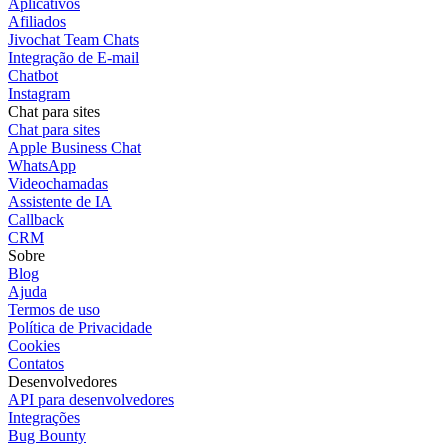
Aplicativos
Afiliados
Jivochat Team Chats
Integração de E-mail
Chatbot
Instagram
Chat para sites
Chat para sites
Apple Business Chat
WhatsApp
Videochamadas
Assistente de IA
Callback
CRM
Sobre
Blog
Ajuda
Termos de uso
Política de Privacidade
Cookies
Contatos
Desenvolvedores
API para desenvolvedores
Integrações
Bug Bounty