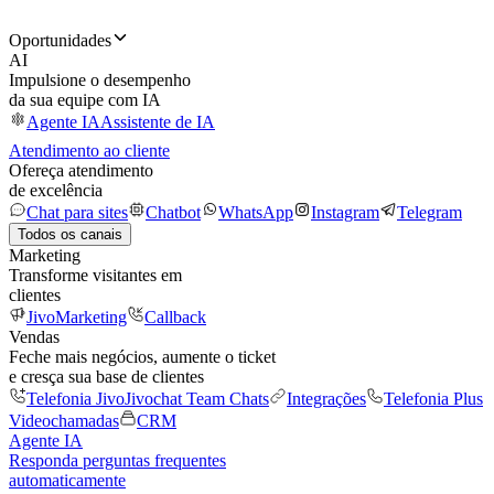
Oportunidades
AI
Impulsione o desempenho
da sua equipe com IA
Agente IA
Assistente de IA
Atendimento ao cliente
Ofereça atendimento
de excelência
Chat para sites
Chatbot
WhatsApp
Instagram
Telegram
Todos os canais
Marketing
Transforme visitantes em
clientes
JivoMarketing
Callback
Vendas
Feche mais negócios, aumente o ticket
e cresça sua base de clientes
Telefonia Jivo
Jivochat Team Chats
Integrações
Telefonia Plus
Videochamadas
CRM
Agente IA
Responda perguntas frequentes
automaticamente