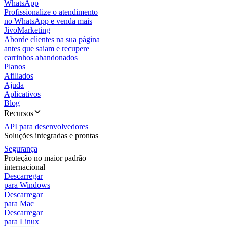
WhatsApp
Profissionalize o atendimento
no WhatsApp e venda mais
JivoMarketing
Aborde clientes na sua página
antes que saiam e recupere
carrinhos abandonados
Planos
Afiliados
Ajuda
Aplicativos
Blog
Recursos
API para desenvolvedores
Soluções integradas e prontas
Segurança
Proteção no maior padrão
internacional
Descarregar
para Windows
Descarregar
para Mac
Descarregar
para Linux