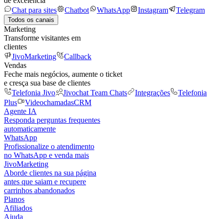
de excelência
Chat para sites
Chatbot
WhatsApp
Instagram
Telegram
Todos os canais
Marketing
Transforme visitantes em
clientes
JivoMarketing
Callback
Vendas
Feche mais negócios, aumente o ticket
e cresça sua base de clientes
Telefonia Jivo
Jivochat Team Chats
Integrações
Telefonia
Plus
Videochamadas
CRM
Agente IA
Responda perguntas frequentes
automaticamente
WhatsApp
Profissionalize o atendimento
no WhatsApp e venda mais
JivoMarketing
Aborde clientes na sua página
antes que saiam e recupere
carrinhos abandonados
Planos
Afiliados
Ajuda