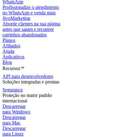
WhatsApp
Profissionalize o atendimento
no WhatsApp e venda mais
JivoMarketing
Aborde clientes na sua página
antes que saiam e recupere
carrinhos abandonados
Planos
Afiliados
Ajuda
Aplicativos
Blog
Recursos
API para desenvolvedores
Soluções integradas e prontas
Segurança
Proteção no maior padrão
internacional
Descarregar
para Windows
Descarregar
para Mac
Descarregar
para Linux