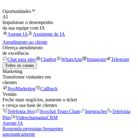
Oportunidades
AI
Impulsione o desempenho
da sua equipe com IA
Agente IA
Assistente de IA
Atendimento ao cliente
Ofereça atendimento
de excelência
Chat para sites
Chatbot
WhatsApp
Instagram
Telegram
Todos os canais
Marketing
Transforme visitantes em
clientes
JivoMarketing
Callback
Vendas
Feche mais negócios, aumente o ticket
e cresça sua base de clientes
Telefonia Jivo
Jivochat Team Chats
Integrações
Telefonia
Plus
Videochamadas
CRM
Agente IA
Responda perguntas frequentes
automaticamente