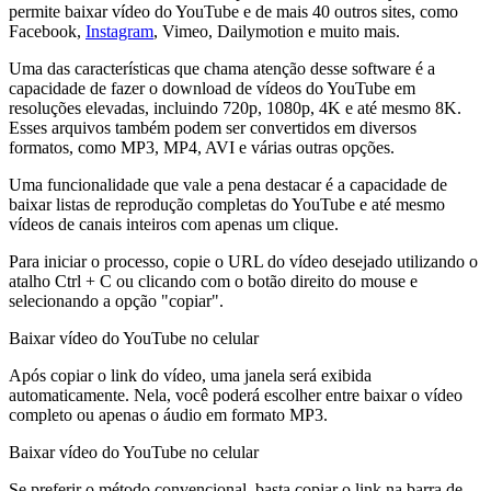
permite baixar vídeo do YouTube e de mais 40 outros sites, como
Facebook,
Instagram
, Vimeo, Dailymotion e muito mais.
Uma das características que chama atenção desse software é a
capacidade de fazer o download de vídeos do YouTube em
resoluções elevadas, incluindo 720p, 1080p, 4K e até mesmo 8K.
Esses arquivos também podem ser convertidos em diversos
formatos, como MP3, MP4, AVI e várias outras opções.
Uma funcionalidade que vale a pena destacar é a capacidade de
baixar listas de reprodução completas do YouTube e até mesmo
vídeos de canais inteiros com apenas um clique.
Para iniciar o processo, copie o URL do vídeo desejado utilizando o
atalho Ctrl + C ou clicando com o botão direito do mouse e
selecionando a opção "copiar".
Baixar vídeo do YouTube no celular
Após copiar o link do vídeo, uma janela será exibida
automaticamente. Nela, você poderá escolher entre baixar o vídeo
completo ou apenas o áudio em formato MP3.
Baixar vídeo do YouTube no celular
Se preferir o método convencional, basta copiar o link na barra de