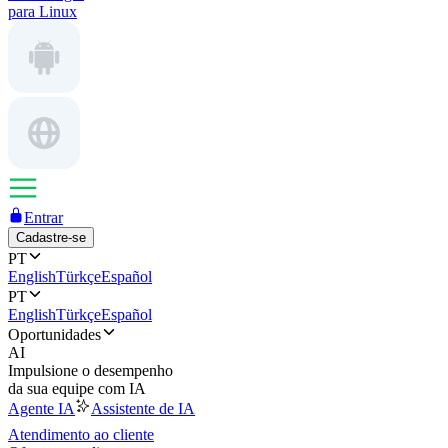
para Linux
Entrar
Cadastre-se
PT
English
Türkçe
Español
PT
English
Türkçe
Español
Oportunidades
AI
Impulsione o desempenho
da sua equipe com IA
Agente IA
Assistente de IA
Atendimento ao cliente