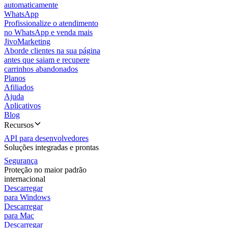
automaticamente
WhatsApp
Profissionalize o atendimento
no WhatsApp e venda mais
JivoMarketing
Aborde clientes na sua página
antes que saiam e recupere
carrinhos abandonados
Planos
Afiliados
Ajuda
Aplicativos
Blog
Recursos
API para desenvolvedores
Soluções integradas e prontas
Segurança
Proteção no maior padrão
internacional
Descarregar
para Windows
Descarregar
para Mac
Descarregar