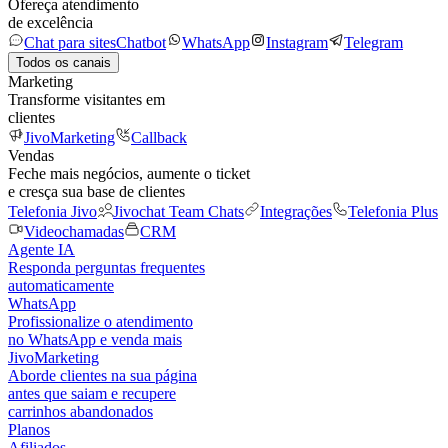
Ofereça atendimento
de excelência
Chat para sites
Chatbot
WhatsApp
Instagram
Telegram
Todos os canais
Marketing
Transforme visitantes em
clientes
JivoMarketing
Callback
Vendas
Feche mais negócios, aumente o ticket
e cresça sua base de clientes
Telefonia Jivo
Jivochat Team Chats
Integrações
Telefonia Plus
Videochamadas
CRM
Agente IA
Responda perguntas frequentes
automaticamente
WhatsApp
Profissionalize o atendimento
no WhatsApp e venda mais
JivoMarketing
Aborde clientes na sua página
antes que saiam e recupere
carrinhos abandonados
Planos
Afiliados