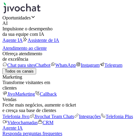
Oportunidades
AI
Impulsione o desempenho
da sua equipe com IA
Agente IA
Assistente de IA
Atendimento ao cliente
Ofereça atendimento
de excelência
Chat para sites
Chatbot
WhatsApp
Instagram
Telegram
Todos os canais
Marketing
Transforme visitantes em
clientes
JivoMarketing
Callback
Vendas
Feche mais negócios, aumente o ticket
e cresça sua base de clientes
Telefonia Jivo
Jivochat Team Chats
Integrações
Telefonia Plus
Videochamadas
CRM
Agente IA
Responda perguntas frequentes