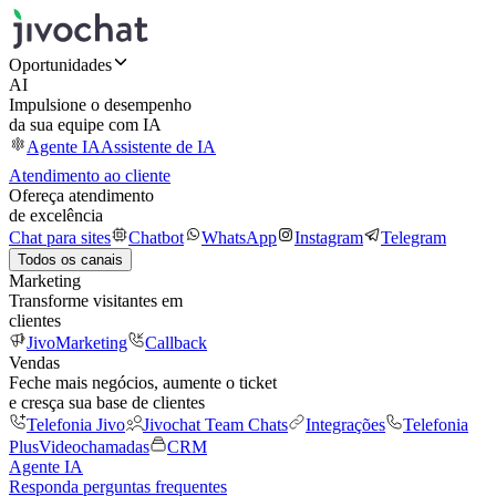
Oportunidades
AI
Impulsione o desempenho
da sua equipe com IA
Agente IA
Assistente de IA
Atendimento ao cliente
Ofereça atendimento
de excelência
Chat para sites
Chatbot
WhatsApp
Instagram
Telegram
Todos os canais
Marketing
Transforme visitantes em
clientes
JivoMarketing
Callback
Vendas
Feche mais negócios, aumente o ticket
e cresça sua base de clientes
Telefonia Jivo
Jivochat Team Chats
Integrações
Telefonia
Plus
Videochamadas
CRM
Agente IA
Responda perguntas frequentes