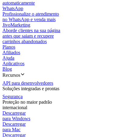
automaticamente
WhatsApp
Profissionalize o atendimento
no WhatsApp e venda mais
JivoMarketing
Aborde clientes na sua página
antes que saiam e recupere
carrinhos abandonados
Planos
Afiliados
Ajuda
Aplicativos
Blog
Recursos
API para desenvolvedores
Soluções integradas e prontas
Segurança
Proteção no maior padrão
internacional
Descarregar
para Windows
Descarregar
para Mac
Descarregar