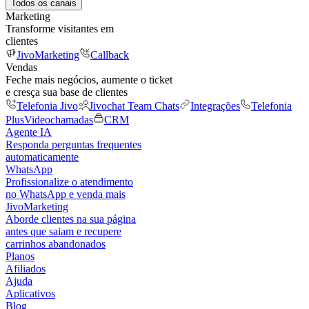
Todos os canais
Marketing
Transforme visitantes em
clientes
JivoMarketing
Callback
Vendas
Feche mais negócios, aumente o ticket
e cresça sua base de clientes
Telefonia Jivo
Jivochat Team Chats
Integrações
Telefonia
Plus
Videochamadas
CRM
Agente IA
Responda perguntas frequentes
automaticamente
WhatsApp
Profissionalize o atendimento
no WhatsApp e venda mais
JivoMarketing
Aborde clientes na sua página
antes que saiam e recupere
carrinhos abandonados
Planos
Afiliados
Ajuda
Aplicativos
Blog