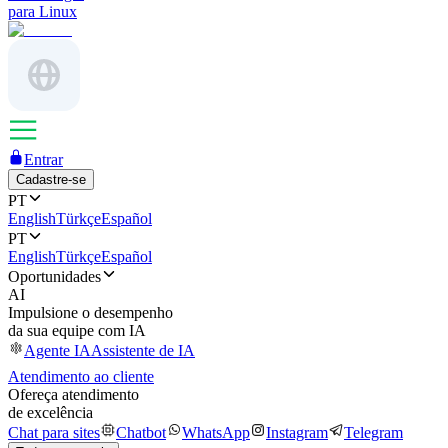
para Linux
Entrar
Cadastre-se
PT
English
Türkçe
Español
PT
English
Türkçe
Español
Oportunidades
AI
Impulsione o desempenho
da sua equipe com IA
Agente IA
Assistente de IA
Atendimento ao cliente
Ofereça atendimento
de excelência
Chat para sites
Chatbot
WhatsApp
Instagram
Telegram