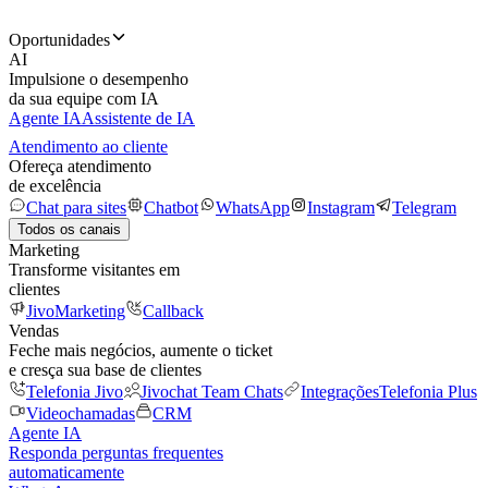
Oportunidades
AI
Impulsione o desempenho
da sua equipe com IA
Agente IA
Assistente de IA
Atendimento ao cliente
Ofereça atendimento
de excelência
Chat para sites
Chatbot
WhatsApp
Instagram
Telegram
Todos os canais
Marketing
Transforme visitantes em
clientes
JivoMarketing
Callback
Vendas
Feche mais negócios, aumente o ticket
e cresça sua base de clientes
Telefonia Jivo
Jivochat Team Chats
Integrações
Telefonia Plus
Videochamadas
CRM
Agente IA
Responda perguntas frequentes
automaticamente