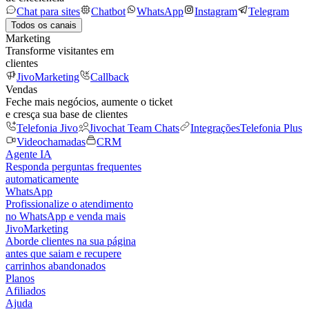
Chat para sites
Chatbot
WhatsApp
Instagram
Telegram
Todos os canais
Marketing
Transforme visitantes em
clientes
JivoMarketing
Callback
Vendas
Feche mais negócios, aumente o ticket
e cresça sua base de clientes
Telefonia Jivo
Jivochat Team Chats
Integrações
Telefonia Plus
Videochamadas
CRM
Agente IA
Responda perguntas frequentes
automaticamente
WhatsApp
Profissionalize o atendimento
no WhatsApp e venda mais
JivoMarketing
Aborde clientes na sua página
antes que saiam e recupere
carrinhos abandonados
Planos
Afiliados
Ajuda