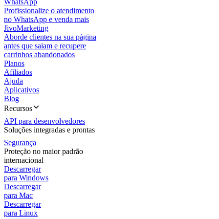
WhatsApp
Profissionalize o atendimento
no WhatsApp e venda mais
JivoMarketing
Aborde clientes na sua página
antes que saiam e recupere
carrinhos abandonados
Planos
Afiliados
Ajuda
Aplicativos
Blog
Recursos
API para desenvolvedores
Soluções integradas e prontas
Segurança
Proteção no maior padrão
internacional
Descarregar
para Windows
Descarregar
para Mac
Descarregar
para Linux