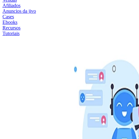
Afiliados
Anuncios da jivo
Cases
Ebooks
Recursos
Tutoriais