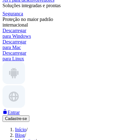
Soluções integradas e prontas
Segurança
Proteção no maior padrão
internacional
Descarregar
para Windows
Descarregar
para Mac
Descarregar
para Linux
Entrar
Cadastre-se
Início
/
Blog
/