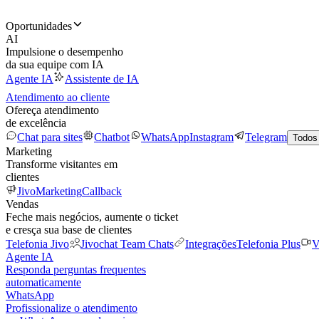
Oportunidades
AI
Impulsione o desempenho
da sua equipe com IA
Agente IA
Assistente de IA
Atendimento ao cliente
Ofereça atendimento
de excelência
Chat para sites
Chatbot
WhatsApp
Instagram
Telegram
Todos
Marketing
Transforme visitantes em
clientes
JivoMarketing
Callback
Vendas
Feche mais negócios, aumente o ticket
e cresça sua base de clientes
Telefonia Jivo
Jivochat Team Chats
Integrações
Telefonia Plus
V
Agente IA
Responda perguntas frequentes
automaticamente
WhatsApp
Profissionalize o atendimento