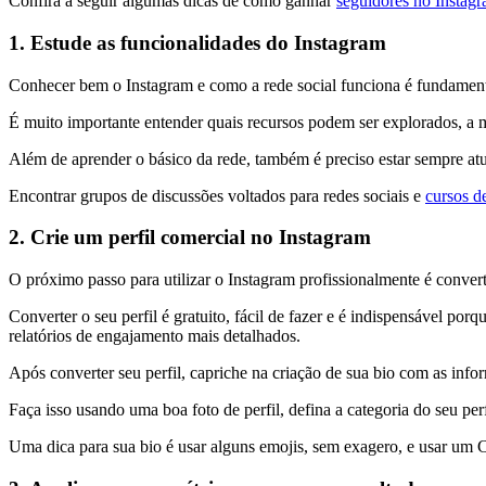
Confira a seguir algumas dicas de como ganhar
seguidores no Instag
1. Estude as funcionalidades do Instagram
Conhecer bem o Instagram e como a rede social funciona é fundamenta
É muito importante entender quais recursos podem ser explorados, a me
Além de aprender o básico da rede, também é preciso estar sempre atual
Encontrar grupos de discussões voltados para redes sociais e
cursos d
2. Crie um perfil comercial no Instagram
O próximo passo para utilizar o Instagram profissionalmente é convert
Converter o seu perfil é gratuito, fácil de fazer e é indispensável p
relatórios de engajamento mais detalhados.
Após converter seu perfil, capriche na criação de sua bio com as info
Faça isso usando uma boa foto de perfil, defina a categoria do seu per
Uma dica para sua bio é usar alguns emojis, sem exagero, e usar um C