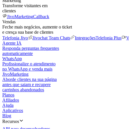
Marketing
Transforme visitantes em
clientes
JivoMarketing
Callback
Vendas
Feche mais negócios, aumente o ticket
e cresça sua base de clientes
Telefonia Jivo
Jivochat Team Chats
Integrações
Telefonia Plus
V
Agente IA
Responda perguntas frequentes
automaticamente
WhatsApp
Profissionalize o atendimento
no WhatsApp e venda mais
JivoMarketing
Aborde clientes na sua página
antes que saiam e recupere
carrinhos abandonados
Planos
Afiliados
Ajuda
Aplicativos
Blog
Recursos
API para desenvolvedores