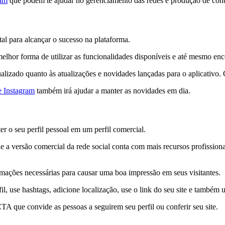
ram
que podem te ajudar no gerenciamento das redes e produção de con
l para alcançar o sucesso na plataforma.
lhor forma de utilizar as funcionalidades disponíveis e até mesmo encon
izado quanto às atualizações e novidades lançadas para o aplicativo. Caso
e Instagram
também irá ajudar a manter as novidades em dia.
er o seu perfil pessoal em um perfil comercial.
orque a versão comercial da rede social conta com mais recursos profissi
rmações necessárias para causar uma boa impressão em seus visitantes.
fil, use hashtags, adicione localização, use o link do seu site e também
TA que convide as pessoas a seguirem seu perfil ou conferir seu site.