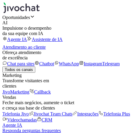
Oportunidades
AI
Impulsione o desempenho
da sua equipe com IA
Agente IA
Assistente de IA
Atendimento ao cliente
Ofereça atendimento
de excelência
Chat para sites
Chatbot
WhatsApp
Instagram
Telegram
Todos os canais
Marketing
Transforme visitantes em
clientes
JivoMarketing
Callback
Vendas
Feche mais negócios, aumente o ticket
e cresça sua base de clientes
Telefonia Jivo
Jivochat Team Chats
Integrações
Telefonia Plus
Videochamadas
CRM
Agente IA
Responda perguntas frequentes