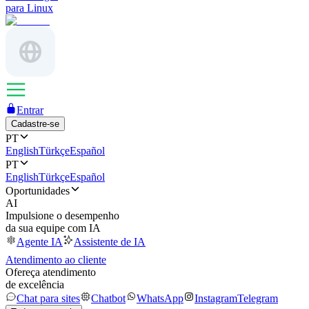
para Linux
Entrar
Cadastre-se
PT
English
Türkçe
Español
PT
English
Türkçe
Español
Oportunidades
AI
Impulsione o desempenho
da sua equipe com IA
Agente IA
Assistente de IA
Atendimento ao cliente
Ofereça atendimento
de excelência
Chat para sites
Chatbot
WhatsApp
Instagram
Telegram