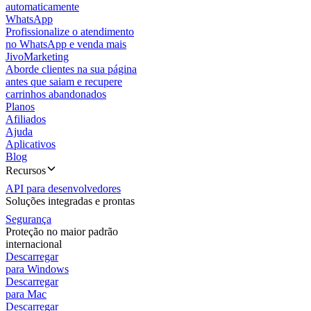
automaticamente
WhatsApp
Profissionalize o atendimento
no WhatsApp e venda mais
JivoMarketing
Aborde clientes na sua página
antes que saiam e recupere
carrinhos abandonados
Planos
Afiliados
Ajuda
Aplicativos
Blog
Recursos
API para desenvolvedores
Soluções integradas e prontas
Segurança
Proteção no maior padrão
internacional
Descarregar
para Windows
Descarregar
para Mac
Descarregar