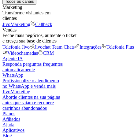
Todos os canais
Marketing
Transforme visitantes em
clientes
JivoMarketing
Callback
Vendas
Feche mais negócios, aumente o ticket
e cresça sua base de clientes
Telefonia Jivo
Jivochat Team Chats
Integrações
Telefonia Plus
Videochamadas
CRM
Agente IA
Responda perguntas frequentes
automaticamente
WhatsApp
Profissionalize o atendimento
no WhatsApp e venda mais
JivoMarketing
Aborde clientes na sua página
antes que saiam e recupere
carrinhos abandonados
Planos
Afiliados
Ajuda
Aplicativos
Blog