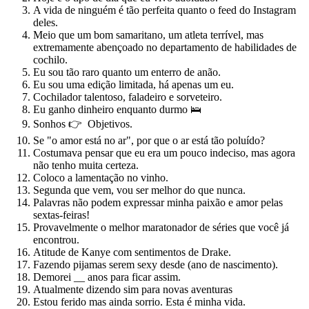
A vida de ninguém é tão perfeita quanto o feed do Instagram
deles.
Meio que um bom samaritano, um atleta terrível, mas
extremamente abençoado no departamento de habilidades de
cochilo.
Eu sou tão raro quanto um enterro de anão.
Eu sou uma edição limitada, há apenas um eu.
Cochilador talentoso, faladeiro e sorveteiro.
Eu ganho dinheiro enquanto durmo 🛌
Sonhos 👉 Objetivos.
Se "o amor está no ar", por que o ar está tão poluído?
Costumava pensar que eu era um pouco indeciso, mas agora
não tenho muita certeza.
Coloco a lamentação no vinho.
Segunda que vem, vou ser melhor do que nunca.
Palavras não podem expressar minha paixão e amor pelas
sextas-feiras!
Provavelmente o melhor maratonador de séries que você já
encontrou.
Atitude de Kanye com sentimentos de Drake.
Fazendo pijamas serem sexy desde (ano de nascimento).
Demorei __ anos para ficar assim.
Atualmente dizendo sim para novas aventuras
Estou ferido mas ainda sorrio. Esta é minha vida.