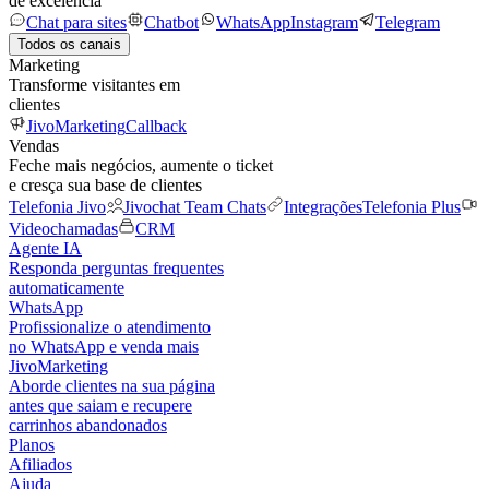
de excelência
Chat para sites
Chatbot
WhatsApp
Instagram
Telegram
Todos os canais
Marketing
Transforme visitantes em
clientes
JivoMarketing
Callback
Vendas
Feche mais negócios, aumente o ticket
e cresça sua base de clientes
Telefonia Jivo
Jivochat Team Chats
Integrações
Telefonia Plus
Videochamadas
CRM
Agente IA
Responda perguntas frequentes
automaticamente
WhatsApp
Profissionalize o atendimento
no WhatsApp e venda mais
JivoMarketing
Aborde clientes na sua página
antes que saiam e recupere
carrinhos abandonados
Planos
Afiliados
Ajuda