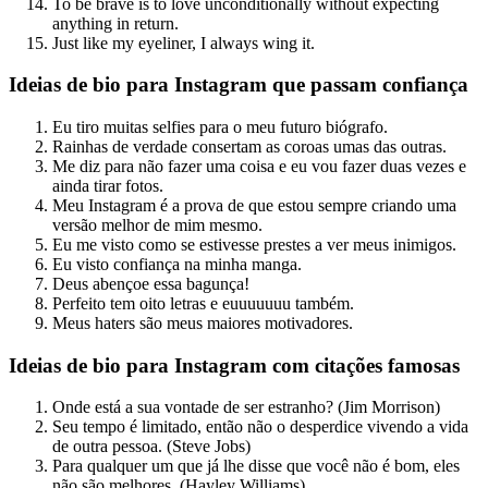
To be brave is to love unconditionally without expecting
anything in return.
Just like my eyeliner, I always wing it.
Ideias de bio para Instagram que passam confiança
Eu tiro muitas selfies para o meu futuro biógrafo.
Rainhas de verdade consertam as coroas umas das outras.
Me diz para não fazer uma coisa e eu vou fazer duas vezes e
ainda tirar fotos.
Meu Instagram é a prova de que estou sempre criando uma
versão melhor de mim mesmo.
Eu me visto como se estivesse prestes a ver meus inimigos.
Eu visto confiança na minha manga.
Deus abençoe essa bagunça!
Perfeito tem oito letras e euuuuuuu também.
Meus haters são meus maiores motivadores.
Ideias de bio para Instagram com citações famosas
Onde está a sua vontade de ser estranho? (Jim Morrison)
Seu tempo é limitado, então não o desperdice vivendo a vida
de outra pessoa. (Steve Jobs)
Para qualquer um que já lhe disse que você não é bom, eles
não são melhores. (Hayley Williams)