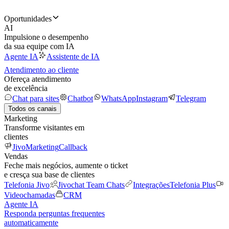
Oportunidades
AI
Impulsione o desempenho
da sua equipe com IA
Agente IA
Assistente de IA
Atendimento ao cliente
Ofereça atendimento
de excelência
Chat para sites
Chatbot
WhatsApp
Instagram
Telegram
Todos os canais
Marketing
Transforme visitantes em
clientes
JivoMarketing
Callback
Vendas
Feche mais negócios, aumente o ticket
e cresça sua base de clientes
Telefonia Jivo
Jivochat Team Chats
Integrações
Telefonia Plus
Videochamadas
CRM
Agente IA
Responda perguntas frequentes
automaticamente