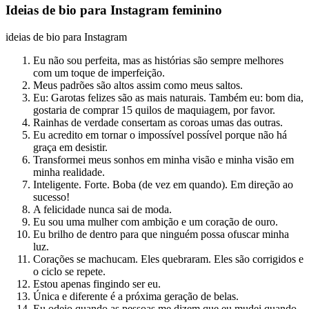
Ideias de bio para Instagram feminino
ideias de bio para Instagram
Eu não sou perfeita, mas as histórias são sempre melhores
com um toque de imperfeição.
Meus padrões são altos assim como meus saltos.
Eu: Garotas felizes são as mais naturais. Também eu: bom dia,
gostaria de comprar 15 quilos de maquiagem, por favor.
Rainhas de verdade consertam as coroas umas das outras.
Eu acredito em tornar o impossível possível porque não há
graça em desistir.
Transformei meus sonhos em minha visão e minha visão em
minha realidade.
Inteligente. Forte. Boba (de vez em quando). Em direção ao
sucesso!
A felicidade nunca sai de moda.
Eu sou uma mulher com ambição e um coração de ouro.
Eu brilho de dentro para que ninguém possa ofuscar minha
luz.
Corações se machucam. Eles quebraram. Eles são corrigidos e
o ciclo se repete.
Estou apenas fingindo ser eu.
Única e diferente é a próxima geração de belas.
Eu odeio quando as pessoas me dizem que eu mudei quando