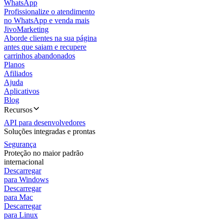
WhatsApp
Profissionalize o atendimento
no WhatsApp e venda mais
JivoMarketing
Aborde clientes na sua página
antes que saiam e recupere
carrinhos abandonados
Planos
Afiliados
Ajuda
Aplicativos
Blog
Recursos
API para desenvolvedores
Soluções integradas e prontas
Segurança
Proteção no maior padrão
internacional
Descarregar
para Windows
Descarregar
para Mac
Descarregar
para Linux