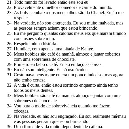
Todo mundo foi levado então este sou eu.
Provavelmente o melhor comedor de carne do mundo.
As bolsas embaixo dos meus olhos são da Chanel. Então me
respeite.
Na verdade, não sou engraçada. Eu sou muito malvada, mas
as pessoas sempre acham que estou brincando.
Eu me pergunto quantas calorias meus exs queimaram tirando
conclusões sobre mim.
Respeite minha história!
Humilde, com apenas uma pitada de Kanye.
Meus hobbies são café da manhã, almoço e jantar cobertos
com uma sobremesa de chocolate.
Primeiro eu bebo o café. Então eu faço as coisas.
Eu não sou inteligente. Eu só uso óculos.
Costumava pensar que eu era um pouco indeciso, mas agora
não tenho certeza.
A vida é curta, então estou sorrindo enquanto ainda tenho
todos os meus dentes.
Meus hobbies são café da manhã, almoço e jantar com uma
sobremesa de chocolate.
Vou para o modo de sobrevivência quando me fazem
cócegas.
Na verdade, eu não sou engraçado. Eu sou realmente má/mau
e as pessoas pensam que estou brincando.
Uma forma de vida muito dependente de cafeína.