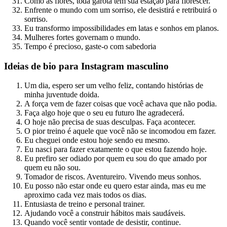
Como as flores, toda garota tem sua estação para florescer.
Enfrente o mundo com um sorriso, ele desistirá e retribuirá o
sorriso.
Eu transformo impossibilidades em latas e sonhos em planos.
Mulheres fortes governam o mundo.
Tempo é precioso, gaste-o com sabedoria
Ideias de bio para Instagram masculino
Um dia, espero ser um velho feliz, contando histórias de
minha juventude doida.
A força vem de fazer coisas que você achava que não podia.
Faça algo hoje que o seu eu futuro lhe agradecerá.
O hoje não precisa de suas desculpas. Faça acontecer.
O pior treino é aquele que você não se incomodou em fazer.
Eu cheguei onde estou hoje sendo eu mesmo.
Eu nasci para fazer exatamente o que estou fazendo hoje.
Eu prefiro ser odiado por quem eu sou do que amado por
quem eu não sou.
Tomador de riscos. Aventureiro. Vivendo meus sonhos.
Eu posso não estar onde eu quero estar ainda, mas eu me
aproximo cada vez mais todos os dias.
Entusiasta de treino e personal trainer.
Ajudando você a construir hábitos mais saudáveis.
Quando você sentir vontade de desistir, continue.