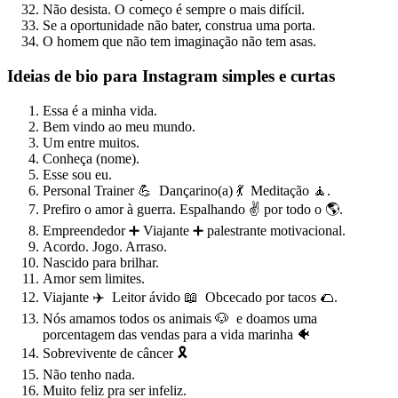
Não desista. O começo é sempre o mais difícil.
Se a oportunidade não bater, construa uma porta.
O homem que não tem imaginação não tem asas.
Ideias de bio para Instagram simples e curtas
Essa é a minha vida.
Bem vindo ao meu mundo.
Um entre muitos.
Conheça (nome).
Esse sou eu.
Personal Trainer 💪 Dançarino(a) 💃 Meditação 🧘.
Prefiro o amor à guerra. Espalhando ✌️ por todo o 🌎.
Empreendedor ➕ Viajante ➕ palestrante motivacional.
Acordo. Jogo. Arraso.
Nascido para brilhar.
Amor sem limites.
Viajante ✈️ Leitor ávido 📖 Obcecado por tacos 🌮.
Nós amamos todos os animais 🐶 e doamos uma
porcentagem das vendas para a vida marinha 🐠
Sobrevivente de câncer 🎗️
Não tenho nada.
Muito feliz pra ser infeliz.