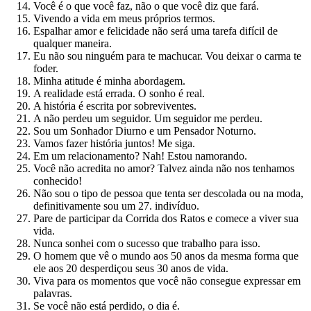
Você é o que você faz, não o que você diz que fará.
Vivendo a vida em meus próprios termos.
Espalhar amor e felicidade não será uma tarefa difícil de
qualquer maneira.
Eu não sou ninguém para te machucar. Vou deixar o carma te
foder.
Minha atitude é minha abordagem.
A realidade está errada. O sonho é real.
A história é escrita por sobreviventes.
A não perdeu um seguidor. Um seguidor me perdeu.
Sou um Sonhador Diurno e um Pensador Noturno.
Vamos fazer história juntos! Me siga.
Em um relacionamento? Nah! Estou namorando.
Você não acredita no amor? Talvez ainda não nos tenhamos
conhecido!
Não sou o tipo de pessoa que tenta ser descolada ou na moda,
definitivamente sou um 27. indivíduo.
Pare de participar da Corrida dos Ratos e comece a viver sua
vida.
Nunca sonhei com o sucesso que trabalho para isso.
O homem que vê o mundo aos 50 anos da mesma forma que
ele aos 20 desperdiçou seus 30 anos de vida.
Viva para os momentos que você não consegue expressar em
palavras.
Se você não está perdido, o dia é.