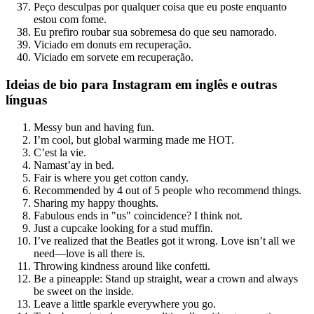
Peço desculpas por qualquer coisa que eu poste enquanto
estou com fome.
Eu prefiro roubar sua sobremesa do que seu namorado.
Viciado em donuts em recuperação.
Viciado em sorvete em recuperação.
Ideias de bio para Instagram em inglês e outras
línguas
Messy bun and having fun.
I’m cool, but global warming made me HOT.
C’est la vie.
Namast’ay in bed.
Fair is where you get cotton candy.
Recommended by 4 out of 5 people who recommend things.
Sharing my happy thoughts.
Fabulous ends in "us" coincidence? I think not.
Just a cupcake looking for a stud muffin.
I’ve realized that the Beatles got it wrong. Love isn’t all we
need—love is all there is.
Throwing kindness around like confetti.
Be a pineapple: Stand up straight, wear a crown and always
be sweet on the inside.
Leave a little sparkle everywhere you go.