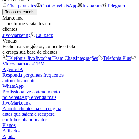
Chat para sites
Chatbot
WhatsApp
Instagram
Telegram
Todos os canais
Marketing
Transforme visitantes em
clientes
JivoMarketing
Callback
Vendas
Feche mais negócios, aumente o ticket
e cresça sua base de clientes
Telefonia Jivo
Jivochat Team Chats
Integrações
Telefonia Plus
Videochamadas
CRM
Agente IA
Responda perguntas frequentes
automaticamente
WhatsApp
Profissionalize o atendimento
no WhatsApp e venda mais
JivoMarketing
Aborde clientes na sua página
antes que saiam e recupere
carrinhos abandonados
Planos
Afiliados
Ajuda