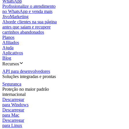
WhatsApp
Profissionalize o atendimento
no WhatsApp e venda mais
JivoMarketing
Aborde clientes na sua página
antes que saiam e recupere
carrinhos abandonados
Planos
Afiliados
Ajuda
Aplicativos
Blog
Recursos
API para desenvolvedores
Soluções integradas e prontas
Segurança
Proteção no maior padrão
internacional
Descarregar
para Windows
Descarregar
para Mac
Descarregar
para Linux