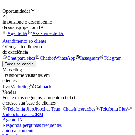
Oportunidades
AI
Impulsione o desempenho
da sua equipe com IA
Agente IA
Assistente de IA
Atendimento ao cliente
Ofereça atendimento
de excelência
Chat para sites
Chatbot
WhatsApp
Instagram
Telegram
Todos os canais
Marketing
Transforme visitantes em
clientes
JivoMarketing
Callback
Vendas
Feche mais negócios, aumente o ticket
e cresça sua base de clientes
Telefonia Jivo
Jivochat Team Chats
Integrações
Telefonia Plus
Videochamadas
CRM
Agente IA
Responda perguntas frequentes
automaticamente