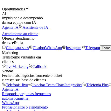
Oportunidades
AI
Impulsione o desempenho
da sua equipe com IA
Agente IA
Assistente de IA
Atendimento ao cliente
Ofereça atendimento
de excelência
Chat para sites
Chatbot
WhatsApp
Instagram
Telegram
Todos
Marketing
Transforme visitantes em
clientes
JivoMarketing
Callback
Vendas
Feche mais negócios, aumente o ticket
e cresça sua base de clientes
Telefonia Jivo
Jivochat Team Chats
Integrações
Telefonia Plus
Agente IA
Responda perguntas frequentes
automaticamente
WhatsApp
Profissionalize o atendimento