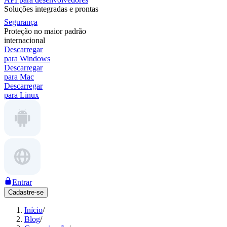
Soluções integradas e prontas
Segurança
Proteção no maior padrão
internacional
Descarregar
para Windows
Descarregar
para Mac
Descarregar
para Linux
Entrar
Cadastre-se
Início
/
Blog
/