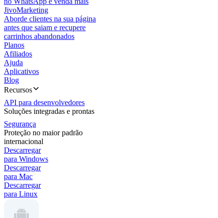
no WhatsApp e venda mais
JivoMarketing
Aborde clientes na sua página
antes que saiam e recupere
carrinhos abandonados
Planos
Afiliados
Ajuda
Aplicativos
Blog
Recursos
API para desenvolvedores
Soluções integradas e prontas
Segurança
Proteção no maior padrão
internacional
Descarregar
para Windows
Descarregar
para Mac
Descarregar
para Linux