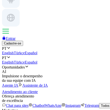
Entrar
Cadastre-se
PT
English
Türkçe
Español
PT
English
Türkçe
Español
Oportunidades
AI
Impulsione o desempenho
da sua equipe com IA
Agente IA
Assistente de IA
Atendimento ao cliente
Ofereça atendimento
de excelência
Chat para sites
Chatbot
WhatsApp
Instagram
Telegram
Todos