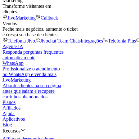
Marketing
Transforme visitantes em
clientes
JivoMarketing
Callback
Vendas
Feche mais negócios, aumente o ticket
e cresça sua base de clientes
Telefonia Jivo
Jivochat Team Chats
Integrações
Telefonia Plus
Agente IA
Responda perguntas frequentes
automaticamente
WhatsApp
Profissionalize o atendimento
no WhatsApp e venda mais
JivoMarketing
Aborde clientes na sua página
antes que saiam e recupere
carrinhos abandonados
Planos
Afiliados
Ajuda
Aplicativos
Blog
Recursos
API para desenvolvedores