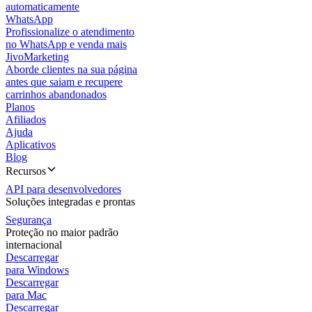
automaticamente
WhatsApp
Profissionalize o atendimento
no WhatsApp e venda mais
JivoMarketing
Aborde clientes na sua página
antes que saiam e recupere
carrinhos abandonados
Planos
Afiliados
Ajuda
Aplicativos
Blog
Recursos
API para desenvolvedores
Soluções integradas e prontas
Segurança
Proteção no maior padrão
internacional
Descarregar
para Windows
Descarregar
para Mac
Descarregar