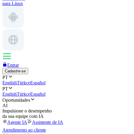
para Linux
Entrar
Cadastre-se
PT
English
Türkçe
Español
PT
English
Türkçe
Español
Oportunidades
AI
Impulsione o desempenho
da sua equipe com IA
Agente IA
Assistente de IA
Atendimento ao cliente