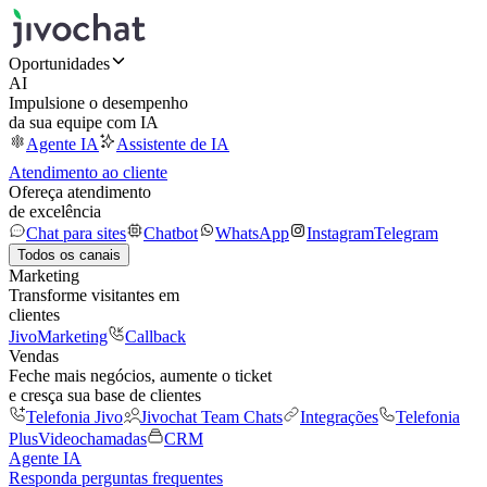
Oportunidades
AI
Impulsione o desempenho
da sua equipe com IA
Agente IA
Assistente de IA
Atendimento ao cliente
Ofereça atendimento
de excelência
Chat para sites
Chatbot
WhatsApp
Instagram
Telegram
Todos os canais
Marketing
Transforme visitantes em
clientes
JivoMarketing
Callback
Vendas
Feche mais negócios, aumente o ticket
e cresça sua base de clientes
Telefonia Jivo
Jivochat Team Chats
Integrações
Telefonia
Plus
Videochamadas
CRM
Agente IA
Responda perguntas frequentes