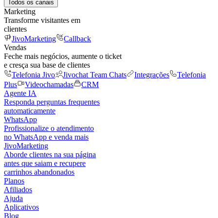
Todos os canais
Marketing
Transforme visitantes em
clientes
JivoMarketing
Callback
Vendas
Feche mais negócios, aumente o ticket
e cresça sua base de clientes
Telefonia Jivo
Jivochat Team Chats
Integrações
Telefonia
Plus
Videochamadas
CRM
Agente IA
Responda perguntas frequentes
automaticamente
WhatsApp
Profissionalize o atendimento
no WhatsApp e venda mais
JivoMarketing
Aborde clientes na sua página
antes que saiam e recupere
carrinhos abandonados
Planos
Afiliados
Ajuda
Aplicativos
Blog