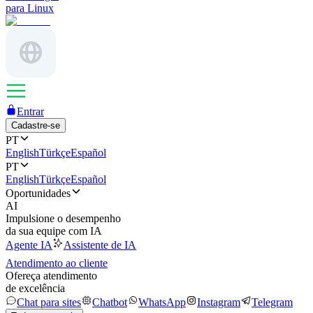
para Linux
Entrar
Cadastre-se
PT
English
Türkçe
Español
PT
English
Türkçe
Español
Oportunidades
AI
Impulsione o desempenho
da sua equipe com IA
Agente IA
Assistente de IA
Atendimento ao cliente
Ofereça atendimento
de excelência
Chat para sites
Chatbot
WhatsApp
Instagram
Telegram