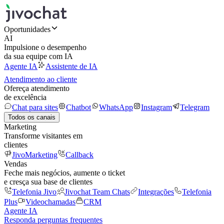
Oportunidades
AI
Impulsione o desempenho
da sua equipe com IA
Agente IA
Assistente de IA
Atendimento ao cliente
Ofereça atendimento
de excelência
Chat para sites
Chatbot
WhatsApp
Instagram
Telegram
Todos os canais
Marketing
Transforme visitantes em
clientes
JivoMarketing
Callback
Vendas
Feche mais negócios, aumente o ticket
e cresça sua base de clientes
Telefonia Jivo
Jivochat Team Chats
Integrações
Telefonia
Plus
Videochamadas
CRM
Agente IA
Responda perguntas frequentes