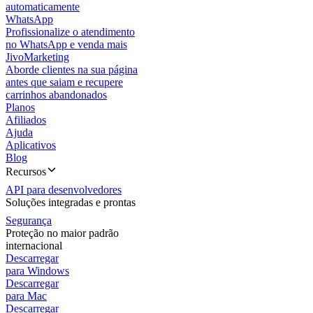
automaticamente
WhatsApp
Profissionalize o atendimento
no WhatsApp e venda mais
JivoMarketing
Aborde clientes na sua página
antes que saiam e recupere
carrinhos abandonados
Planos
Afiliados
Ajuda
Aplicativos
Blog
Recursos
API para desenvolvedores
Soluções integradas e prontas
Segurança
Proteção no maior padrão
internacional
Descarregar
para Windows
Descarregar
para Mac
Descarregar