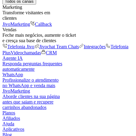
Todos os canais
Marketing
Transforme visitantes em
clientes
JivoMarketing
Callback
Vendas
Feche mais negócios, aumente o ticket
e cresça sua base de clientes
Telefonia Jivo
Jivochat Team Chats
Integrações
Telefonia
Plus
Videochamadas
CRM
Agente IA
Responda perguntas frequentes
automaticamente
WhatsApp
Profissionalize o atendimento
no WhatsApp e venda mais
JivoMarketing
Aborde clientes na sua página
antes que saiam e recupere
carrinhos abandonados
Planos
Afiliados
Ajuda
Aplicativos
Blog