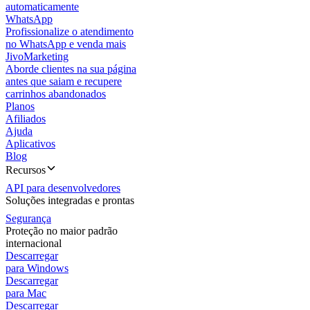
automaticamente
WhatsApp
Profissionalize o atendimento
no WhatsApp e venda mais
JivoMarketing
Aborde clientes na sua página
antes que saiam e recupere
carrinhos abandonados
Planos
Afiliados
Ajuda
Aplicativos
Blog
Recursos
API para desenvolvedores
Soluções integradas e prontas
Segurança
Proteção no maior padrão
internacional
Descarregar
para Windows
Descarregar
para Mac
Descarregar