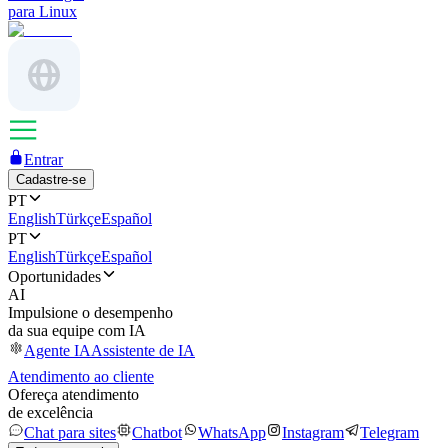
para Linux
Entrar
Cadastre-se
PT
English
Türkçe
Español
PT
English
Türkçe
Español
Oportunidades
AI
Impulsione o desempenho
da sua equipe com IA
Agente IA
Assistente de IA
Atendimento ao cliente
Ofereça atendimento
de excelência
Chat para sites
Chatbot
WhatsApp
Instagram
Telegram