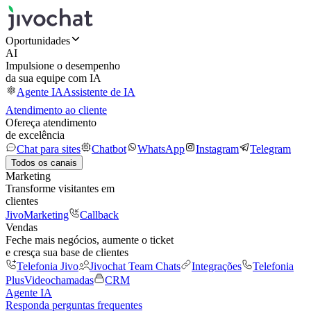
Oportunidades
AI
Impulsione o desempenho
da sua equipe com IA
Agente IA
Assistente de IA
Atendimento ao cliente
Ofereça atendimento
de excelência
Chat para sites
Chatbot
WhatsApp
Instagram
Telegram
Todos os canais
Marketing
Transforme visitantes em
clientes
JivoMarketing
Callback
Vendas
Feche mais negócios, aumente o ticket
e cresça sua base de clientes
Telefonia Jivo
Jivochat Team Chats
Integrações
Telefonia
Plus
Videochamadas
CRM
Agente IA
Responda perguntas frequentes