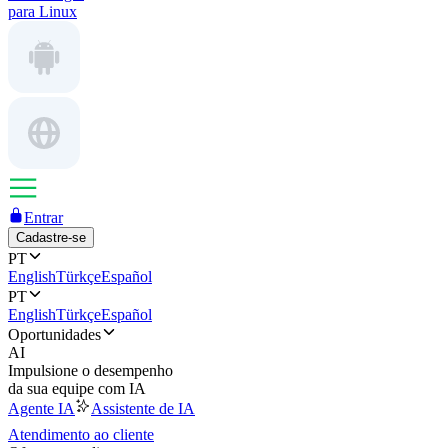
para Linux
Entrar
Cadastre-se
PT
English
Türkçe
Español
PT
English
Türkçe
Español
Oportunidades
AI
Impulsione o desempenho
da sua equipe com IA
Agente IA
Assistente de IA
Atendimento ao cliente