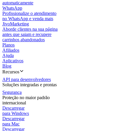
automaticamente
WhatsApp
Profissionalize o atendimento
no WhatsApp e venda mais
JivoMarketing
Aborde clientes na sua página
antes que saiam e recupere
carrinhos abandonados
Planos
Afiliados
Ajuda
Aplicativos
Blog
Recursos
API para desenvolvedores
Soluções integradas e prontas
Segurança
Proteção no maior padrão
internacional
Descarregar
para Windows
Descarregar
para Mac
Descarregar