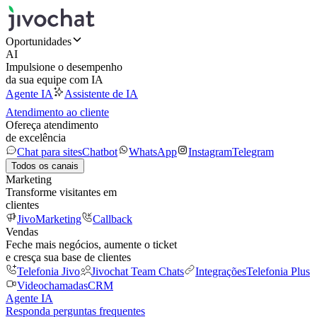
Oportunidades
AI
Impulsione o desempenho
da sua equipe com IA
Agente IA
Assistente de IA
Atendimento ao cliente
Ofereça atendimento
de excelência
Chat para sites
Chatbot
WhatsApp
Instagram
Telegram
Todos os canais
Marketing
Transforme visitantes em
clientes
JivoMarketing
Callback
Vendas
Feche mais negócios, aumente o ticket
e cresça sua base de clientes
Telefonia Jivo
Jivochat Team Chats
Integrações
Telefonia Plus
Videochamadas
CRM
Agente IA
Responda perguntas frequentes