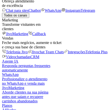
Ofereça atendimento
de excelência
Chat para sites
Chatbot
WhatsApp
Instagram
Telegram
Todos os canais
Marketing
Transforme visitantes em
clientes
JivoMarketing
Callback
Vendas
Feche mais negócios, aumente o ticket
e cresça sua base de clientes
Telefonia Jivo
Jivochat Team Chats
Integrações
Telefonia Plus
Videochamadas
CRM
Agente IA
Responda perguntas frequentes
automaticamente
WhatsApp
Profissionalize o atendimento
no WhatsApp e venda mais
JivoMarketing
Aborde clientes na sua página
antes que saiam e recupere
carrinhos abandonados
Planos
Afiliados