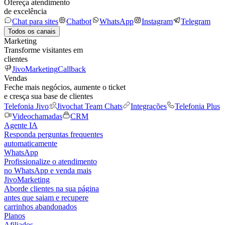
Ofereça atendimento
de excelência
Chat para sites
Chatbot
WhatsApp
Instagram
Telegram
Todos os canais
Marketing
Transforme visitantes em
clientes
JivoMarketing
Callback
Vendas
Feche mais negócios, aumente o ticket
e cresça sua base de clientes
Telefonia Jivo
Jivochat Team Chats
Integrações
Telefonia Plus
Videochamadas
CRM
Agente IA
Responda perguntas frequentes
automaticamente
WhatsApp
Profissionalize o atendimento
no WhatsApp e venda mais
JivoMarketing
Aborde clientes na sua página
antes que saiam e recupere
carrinhos abandonados
Planos
Afiliados