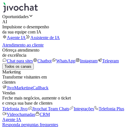
Oportunidades
AI
Impulsione o desempenho
da sua equipe com IA
Agente IA
Assistente de IA
Atendimento ao cliente
Ofereça atendimento
de excelência
Chat para sites
Chatbot
WhatsApp
Instagram
Telegram
Todos os canais
Marketing
Transforme visitantes em
clientes
JivoMarketing
Callback
Vendas
Feche mais negócios, aumente o ticket
e cresça sua base de clientes
Telefonia Jivo
Jivochat Team Chats
Integrações
Telefonia Plus
Videochamadas
CRM
Agente IA
Responda perguntas frequentes