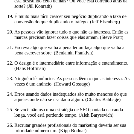
está desistindo cedo demais? Ou você está correndo atrás da
sorte? (Jill Konrath)
É muito mais fácil crescer seu negócio duplicando a taxa de
conversão do que duplicando o tráfego. (Jeff Eisenberg)
As pessoas vão ignorar tudo o que não as interessa. Então as
marcas precisam fazer coisas que elas amam. (Steve Pratt)
Escreva algo que valha a pena ler ou faça algo que valha a
pena escrever sobre. (Benjamin Franklyn)
O design é o intermediário entre informação e entendimento.
(Hans Hoffman)
Ninguém lê anúncios. As pessoas lêem o que as interessa. Às
vezes é um anúncio. (Howard Gossage)
Erros usando dados inadequados são muito menores do que
aqueles onde não se usa dado algum. (Charles Babbage)
Se você não usa uma estratégia de SEO pautada na cauda
longa, você está perdendo tempo. (Aleh Barysevich)
Recrutar grandes profissionais do marketing deveria ser sua
prioridade número um. (Kipp Bodnar)