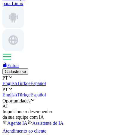
para Linux
Entrar
Cadastre-se
PT
English
Türkçe
Español
PT
English
Türkçe
Español
Oportunidades
AI
Impulsione o desempenho
da sua equipe com IA
Agente IA
Assistente de IA
Atendimento ao cliente