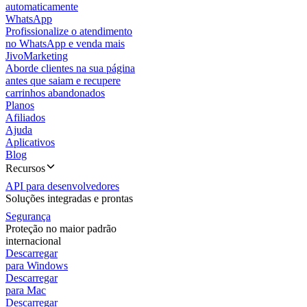
automaticamente
WhatsApp
Profissionalize o atendimento
no WhatsApp e venda mais
JivoMarketing
Aborde clientes na sua página
antes que saiam e recupere
carrinhos abandonados
Planos
Afiliados
Ajuda
Aplicativos
Blog
Recursos
API para desenvolvedores
Soluções integradas e prontas
Segurança
Proteção no maior padrão
internacional
Descarregar
para Windows
Descarregar
para Mac
Descarregar