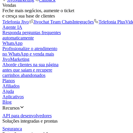
Vendas
Feche mais negócios, aumente o ticket
e cresça sua base de clientes
Telefonia Jivo
Jivochat Team Chats
Integrações
Telefonia Plus
Vid
Agente IA
Responda perguntas frequentes
automaticamente
WhatsApp
Profissionalize o atendimento
no WhatsApp e venda mais
JivoMarketing
Aborde clientes na sua página
antes que saiam e recupere
carrinhos abandonados
Planos
Afiliados
Ajuda
Aplicativos
Blog
Recursos
API para desenvolvedores
Soluções integradas e prontas
Segurança