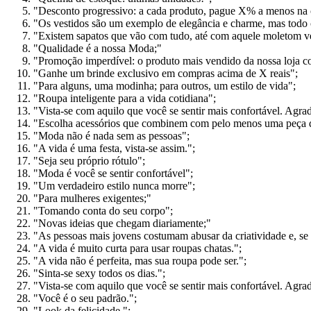
"Desconto progressivo: a cada produto, pague X% a menos na
"Os vestidos são um exemplo de elegância e charme, mas todo c
"Existem sapatos que vão com tudo, até com aquele moletom velh
"Qualidade é a nossa Moda;"
"Promoção imperdível: o produto mais vendido da nossa loja 
"Ganhe um brinde exclusivo em compras acima de X reais";
"Para alguns, uma modinha; para outros, um estilo de vida";
"Roupa inteligente para a vida cotidiana";
"Vista-se com aquilo que você se sentir mais confortável. Agra
"Escolha acessórios que combinem com pelo menos uma peça d
"Moda não é nada sem as pessoas";
"A vida é uma festa, vista-se assim.";
"Seja seu próprio rótulo";
"Moda é você se sentir confortável";
"Um verdadeiro estilo nunca morre";
"Para mulheres exigentes;"
"Tomando conta do seu corpo";
"Novas ideias que chegam diariamente;"
"As pessoas mais jovens costumam abusar da criatividade e, se v
"A vida é muito curta para usar roupas chatas.";
"A vida não é perfeita, mas sua roupa pode ser.";
"Sinta-se sexy todos os dias.";
"Vista-se com aquilo que você se sentir mais confortável. Agra
"Você é o seu padrão.";
"Look da felicidade.";