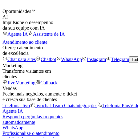
Oportunidades
AI
Impulsione o desempenho
da sua equipe com IA
Agente IA
Assistente de IA
Atendimento ao cliente
Ofereça atendimento
de excelência
Chat para sites
Chatbot
WhatsApp
Instagram
Telegram
Tod
Marketing
Transforme visitantes em
clientes
JivoMarketing
Callback
Vendas
Feche mais negócios, aumente o ticket
e cresça sua base de clientes
Telefonia Jivo
Jivochat Team Chats
Integrações
Telefonia Plus
Vid
Agente IA
Responda perguntas frequentes
automaticamente
WhatsApp
Profissionalize o atendimento