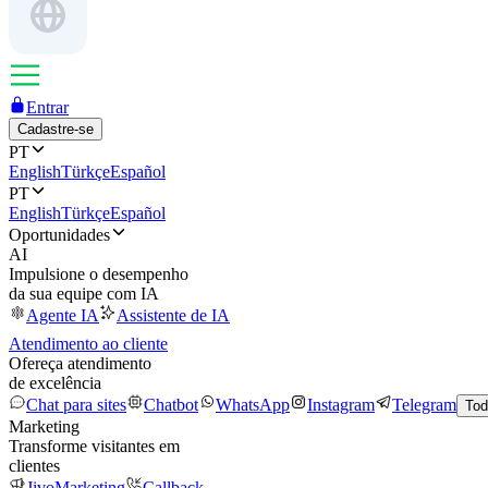
Entrar
Cadastre-se
PT
English
Türkçe
Español
PT
English
Türkçe
Español
Oportunidades
AI
Impulsione o desempenho
da sua equipe com IA
Agente IA
Assistente de IA
Atendimento ao cliente
Ofereça atendimento
de excelência
Chat para sites
Chatbot
WhatsApp
Instagram
Telegram
Tod
Marketing
Transforme visitantes em
clientes
JivoMarketing
Callback