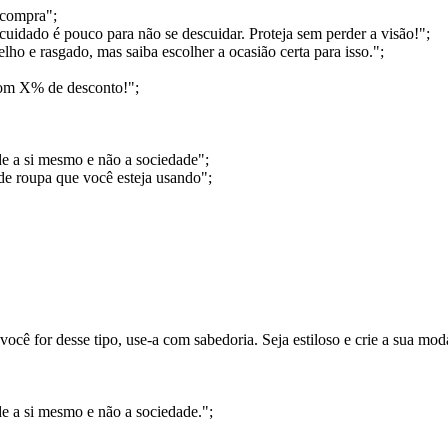
 compra";
uidado é pouco para não se descuidar. Proteja sem perder a visão!";
o e rasgado, mas saiba escolher a ocasião certa para isso.";
com X% de desconto!";
de a si mesmo e não a sociedade";
e roupa que você esteja usando";
ocê for desse tipo, use-a com sabedoria. Seja estiloso e crie a sua mod
de a si mesmo e não a sociedade.";