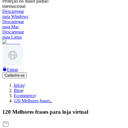
Proteção no maior padrão
internacional
Descarregar
para Windows
Descarregar
para Mac
Descarregar
para Linux
Entrar
Cadastre-se
Início
/
Blog
/
Ecommerce
/
120 Melhores frases..
120 Melhores frases para loja virtual