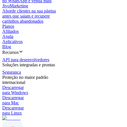
no WhatsApp e venda mais
JivoMarketing
Aborde clientes na sua página
antes que saiam e recupere
carrinhos abandonados
Planos
Afiliados
Ajuda
Aplicativos
Blog
Recursos
API para desenvolvedores
Soluções integradas e prontas
Segurança
Proteção no maior padrão
internacional
Descarregar
para Windows
Descarregar
para Mac
Descarregar
para Linux