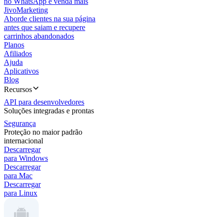
no WhatsApp e venda mais
JivoMarketing
Aborde clientes na sua página
antes que saiam e recupere
carrinhos abandonados
Planos
Afiliados
Ajuda
Aplicativos
Blog
Recursos
API para desenvolvedores
Soluções integradas e prontas
Segurança
Proteção no maior padrão
internacional
Descarregar
para Windows
Descarregar
para Mac
Descarregar
para Linux