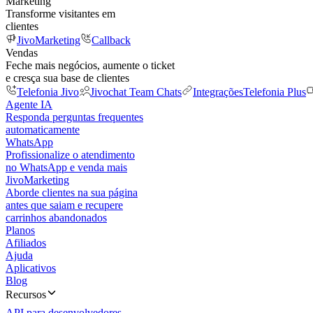
Marketing
Transforme visitantes em
clientes
JivoMarketing
Callback
Vendas
Feche mais negócios, aumente o ticket
e cresça sua base de clientes
Telefonia Jivo
Jivochat Team Chats
Integrações
Telefonia Plus
Agente IA
Responda perguntas frequentes
automaticamente
WhatsApp
Profissionalize o atendimento
no WhatsApp e venda mais
JivoMarketing
Aborde clientes na sua página
antes que saiam e recupere
carrinhos abandonados
Planos
Afiliados
Ajuda
Aplicativos
Blog
Recursos
API para desenvolvedores