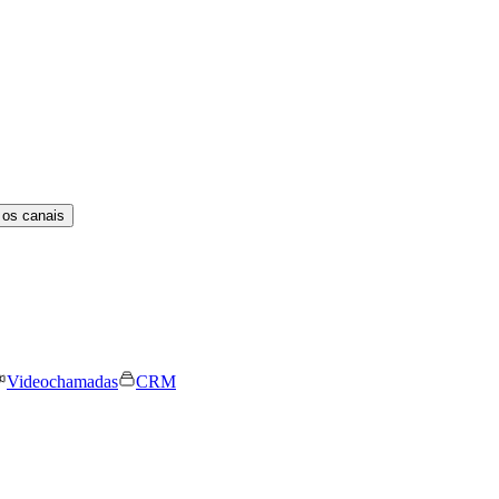
 os canais
Videochamadas
CRM