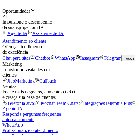
Oportunidades
AI
Impulsione o desempenho
da sua equipe com IA
Agente IA
Assistente de IA
Atendimento ao cliente
Ofereça atendimento
de excelência
Chat para sites
Chatbot
WhatsApp
Instagram
Telegram
Todos
Marketing
Transforme visitantes em
clientes
JivoMarketing
Callback
Vendas
Feche mais negócios, aumente o ticket
e cresça sua base de clientes
Telefonia Jivo
Jivochat Team Chats
Integrações
Telefonia Plus
Agente IA
Responda perguntas frequentes
automaticamente
WhatsApp
Profissionalize o atendimento