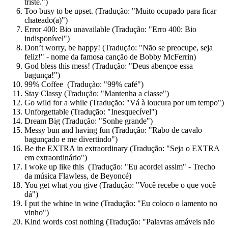
triste.")
Too busy to be upset. (Tradução: "Muito ocupado para ficar
chateado(a)")
Error 400: Bio unavailable (Tradução: "Erro 400: Bio
indisponível")
Don’t worry, be happy! (Tradução: "Não se preocupe, seja
feliz!" - nome da famosa canção de Bobby McFerrin)
God bless this mess! (Tradução: "Deus abençoe essa
bagunça!")
99% Coffee (Tradução: "99% café")
Stay Classy (Tradução: "Mantenha a classe")
Go wild for a while (Tradução: "Vá à loucura por um tempo")
Unforgettable (Tradução: "Inesquecível")
Dream Big (Tradução: "Sonhe grande")
Messy bun and having fun (Tradução: "Rabo de cavalo
bagunçado e me divertindo")
Be the EXTRA in extraordinary (Tradução: "Seja o EXTRA
em extraordinário")
I woke up like this (Tradução: "Eu acordei assim" - Trecho
da música Flawless, de Beyoncé)
You get what you give (Tradução: "Você recebe o que você
dá")
I put the whine in wine (Tradução: "Eu coloco o lamento no
vinho")
Kind words cost nothing (Tradução: "Palavras amáveis não