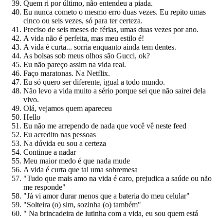
Quem ri por último, não entendeu a piada.
Eu nunca cometo o mesmo erro duas vezes. Eu repito umas
cinco ou seis vezes, só para ter certeza.
Preciso de seis meses de férias, umas duas vezes por ano.
A vida não é perfeita, mas meu estilo é!
A vida é curta... sorria enquanto ainda tem dentes.
As bolsas sob meus olhos são Gucci, ok?
Eu não pareço assim na vida real.
Faço maratonas. Na Netflix.
Eu só quero ser diferente, igual a todo mundo.
Não levo a vida muito a sério porque sei que não sairei dela
vivo.
Olá, vejamos quem apareceu
Hello
Eu não me arrependo de nada que você vê neste feed
Eu acredito nas pessoas
Na dúvida eu sou a certeza
Continue a nadar
Meu maior medo é que nada mude
A vida é curta que tal uma sobremesa
"Tudo que mais amo na vida é caro, prejudica a saúde ou não
me responde"
"Já vi amor durar menos que a bateria do meu celular"
"Solteira (o) sim, sozinha (o) também"
" Na brincadeira de lutinha com a vida, eu sou quem está