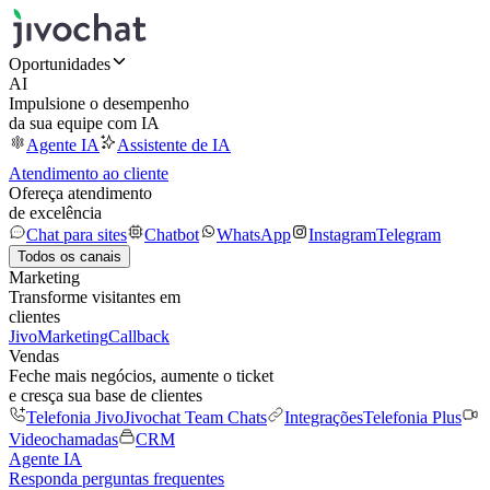
Oportunidades
AI
Impulsione o desempenho
da sua equipe com IA
Agente IA
Assistente de IA
Atendimento ao cliente
Ofereça atendimento
de excelência
Chat para sites
Chatbot
WhatsApp
Instagram
Telegram
Todos os canais
Marketing
Transforme visitantes em
clientes
JivoMarketing
Callback
Vendas
Feche mais negócios, aumente o ticket
e cresça sua base de clientes
Telefonia Jivo
Jivochat Team Chats
Integrações
Telefonia Plus
Videochamadas
CRM
Agente IA
Responda perguntas frequentes