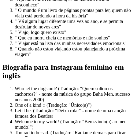
desconheço"
" O mundo é um livro de páginas prontas para ler, quem não
viaja está perdendo a hora da história"
" Vá algum lugar diferente uma vez ao ano, e se permita
desfrutar de novos ares"
" Viajo, logo quero existo"
" Que eu morra cheia de memórias e não sonhos"
" Viajar está na lista das minhas necessidades emocionais"
" Quando não estou viajando estou planejando a próxima
viagem"
Biografia para Instagram feminino em
inglês
Who let the dogs out? (Tradução: "Quem soltou os
cachorros?" - nome da música do grupo Baha Men, sucesso
nos anos 2000)
One of a kind ;) (Tradução: "Único(a)")
Let it be (Tradução: "Deixa rolar" - nome de uma canção
famosa dos Beatles)
Welcome to my world! (Tradução: "Bem-vindo(a) ao meu
mundo!")
Too rad to be sad. (Tradução: "Radiante demais para ficar