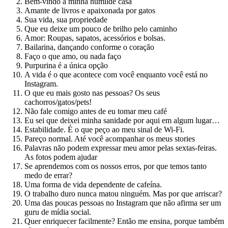
Bem-vindo a minha humilde casa
Amante de livros e apaixonada por gatos
Sua vida, sua propriedade
Que eu deixe um pouco de brilho pelo caminho
Amor: Roupas, sapatos, acessórios e bolsas.
Bailarina, dançando conforme o coração
Faço o que amo, ou nada faço
Purpurina é a única opção
A vida é o que acontece com você enquanto você está no
Instagram.
O que eu mais gosto nas pessoas? Os seus
cachorros/gatos/pets!
Não fale comigo antes de eu tomar meu café
Eu sei que deixei minha sanidade por aqui em algum lugar…
Estabilidade. É o que peço ao meu sinal de Wi-Fi.
Pareço normal. Até você acompanhar os meus stories
Palavras não podem expressar meu amor pelas sextas-feiras.
As fotos podem ajudar
Se aprendemos com os nossos erros, por que temos tanto
medo de errar?
Uma forma de vida dependente de cafeína.
O trabalho duro nunca matou ninguém. Mas por que arriscar?
Uma das poucas pessoas no Instagram que não afirma ser um
guru de mídia social.
Quer enriquecer facilmente? Então me ensina, porque também