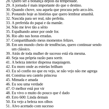
Quero ser a bonança depois da tempestade.
A jornada é mais importante do que o destino.
Quando chove, sou aquela que procura pelo arco-íris.
Postando hoje as histórias que quero lembrar amanhã.
Nascida para ser real, não perfeita.
A preferida do papai e da mamãe.
Não me leve tão a sério
Espalhando amor por onde for.
Rio alto nas horas erradas.
Compartilhando meus momentos felizes.
Em um mundo cheio de tendências, quero continuar sendo
um clássico.
Atrás de toda mulher de sucesso está ela mesma.
Seja sua própria razão para sorrir.
A beleza interior dispensa maquiagem.
Eu moro onde as estrelas brilham
Eu só confio no que eu vejo, se não vejo não me agrega
Construa seu castelo princesa
Mimada e amada
Eu sou uma verdade
O melhor está por vir
Eu vivo o muito do pouco que é dado
Erro 600: Linda demais
Eu vejo a beleza nos olhos
Alvo acertado com sucesso