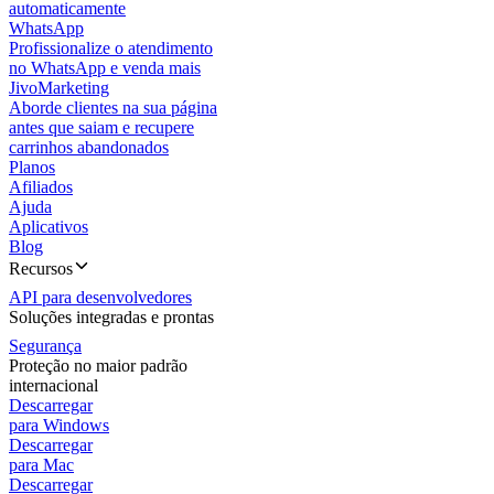
automaticamente
WhatsApp
Profissionalize o atendimento
no WhatsApp e venda mais
JivoMarketing
Aborde clientes na sua página
antes que saiam e recupere
carrinhos abandonados
Planos
Afiliados
Ajuda
Aplicativos
Blog
Recursos
API para desenvolvedores
Soluções integradas e prontas
Segurança
Proteção no maior padrão
internacional
Descarregar
para Windows
Descarregar
para Mac
Descarregar