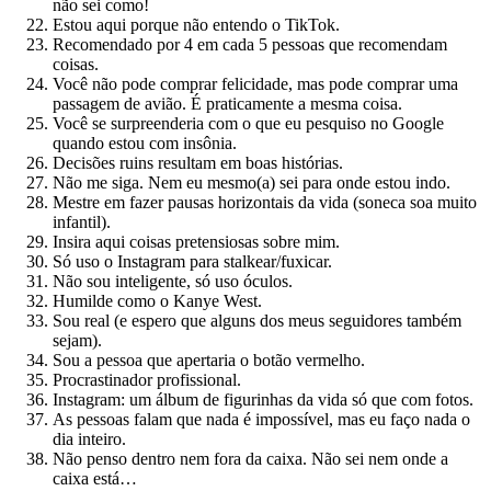
não sei como!
Estou aqui porque não entendo o TikTok.
Recomendado por 4 em cada 5 pessoas que recomendam
coisas.
Você não pode comprar felicidade, mas pode comprar uma
passagem de avião. É praticamente a mesma coisa.
Você se surpreenderia com o que eu pesquiso no Google
quando estou com insônia.
Decisões ruins resultam em boas histórias.
Não me siga. Nem eu mesmo(a) sei para onde estou indo.
Mestre em fazer pausas horizontais da vida (soneca soa muito
infantil).
Insira aqui coisas pretensiosas sobre mim.
Só uso o Instagram para stalkear/fuxicar.
Não sou inteligente, só uso óculos.
Humilde como o Kanye West.
Sou real (e espero que alguns dos meus seguidores também
sejam).
Sou a pessoa que apertaria o botão vermelho.
Procrastinador profissional.
Instagram: um álbum de figurinhas da vida só que com fotos.
As pessoas falam que nada é impossível, mas eu faço nada o
dia inteiro.
Não penso dentro nem fora da caixa. Não sei nem onde a
caixa está…