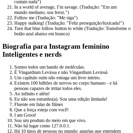
custam nada")
In a world of average, I’m savage. (Tradução: "Em um
mundo mediano, sou feroz.")
Follow me (Tradução: "Me siga")
Happy stalking! (Tradução: "Feliz perseguição/fuxicada!")
Turn that blue follow button to white (Tradução: Transforme o
botão azul abaixo em branco)
Biografia para Instagram feminino
Inteligentes e nerds
Somos todos um bando de moléculas.
É Vingardium Leviosa e não Vingardium Leviosá
Um capítulo ruim não estraga um livro inteiro.
Existem 100 bilhões de nervos no corpo humano - e há
pessoas capazes de irritar todos eles.
Ao infinito e além!
Eu não sou estranho(a). Sou uma edição limitada!
Fluente em falas de filmes
Que a força esteja com você!
I am Groot!
Sou um produto do meio em que vivo.
Não há lugar como 127.0.0.1.
Há 10 tipos de pessoas no mundo: aquelas que entendem