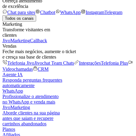
Ofereça atendimento
de excelência
Chat para sites
Chatbot
WhatsApp
Instagram
Telegram
Todos os canais
Marketing
Transforme visitantes em
clientes
JivoMarketing
Callback
Vendas
Feche mais negócios, aumente o ticket
e cresça sua base de clientes
Telefonia Jivo
Jivochat Team Chats
Integrações
Telefonia Plus
Videochamadas
CRM
Agente IA
Responda perguntas frequentes
automaticamente
WhatsApp
Profissionalize o atendimento
no WhatsApp e venda mais
JivoMarketing
Aborde clientes na sua página
antes que saiam e recupere
carrinhos abandonados
Planos
Afiliados