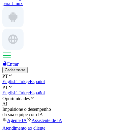
para Linux
Entrar
Cadastre-se
PT
English
Türkçe
Español
PT
English
Türkçe
Español
Oportunidades
AI
Impulsione o desempenho
da sua equipe com IA
Agente IA
Assistente de IA
Atendimento ao cliente