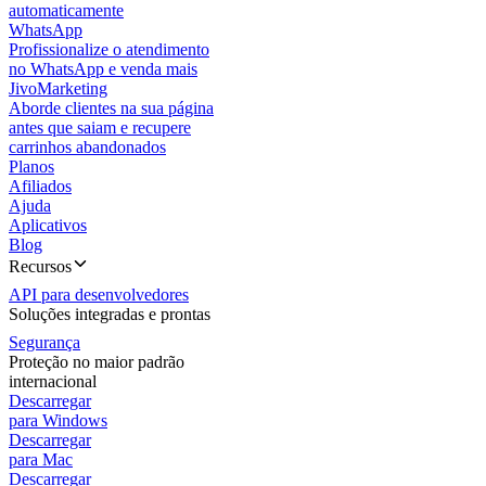
automaticamente
WhatsApp
Profissionalize o atendimento
no WhatsApp e venda mais
JivoMarketing
Aborde clientes na sua página
antes que saiam e recupere
carrinhos abandonados
Planos
Afiliados
Ajuda
Aplicativos
Blog
Recursos
API para desenvolvedores
Soluções integradas e prontas
Segurança
Proteção no maior padrão
internacional
Descarregar
para Windows
Descarregar
para Mac
Descarregar