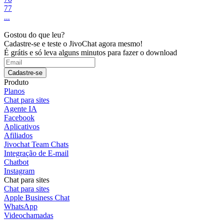
77
...
Gostou do que leu?
Cadastre-se e teste o JivoChat agora mesmo!
É grátis e só leva alguns minutos para fazer o download
Cadastre-se
Produto
Planos
Chat para sites
Agente IA
Facebook
Aplicativos
Afiliados
Jivochat Team Chats
Integração de E-mail
Chatbot
Instagram
Chat para sites
Chat para sites
Apple Business Chat
WhatsApp
Videochamadas