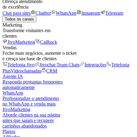
Ofereça atendimento
de excelência
Chat para sites
Chatbot
WhatsApp
Instagram
Telegram
Todos os canais
Marketing
Transforme visitantes em
clientes
JivoMarketing
Callback
Vendas
Feche mais negócios, aumente o ticket
e cresça sua base de clientes
Telefonia Jivo
Jivochat Team Chats
Integrações
Telefonia
Plus
Videochamadas
CRM
Agente IA
Responda perguntas frequentes
automaticamente
WhatsApp
Profissionalize o atendimento
no WhatsApp e venda mais
JivoMarketing
Aborde clientes na sua página
antes que saiam e recupere
carrinhos abandonados
Planos
Afiliados