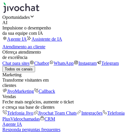
Oportunidades
AI
Impulsione o desempenho
da sua equipe com IA
Agente IA
Assistente de IA
Atendimento ao cliente
Ofereça atendimento
de excelência
Chat para sites
Chatbot
WhatsApp
Instagram
Telegram
Todos os canais
Marketing
Transforme visitantes em
clientes
JivoMarketing
Callback
Vendas
Feche mais negócios, aumente o ticket
e cresça sua base de clientes
Telefonia Jivo
Jivochat Team Chats
Integrações
Telefonia
Plus
Videochamadas
CRM
Agente IA
Responda perguntas frequentes