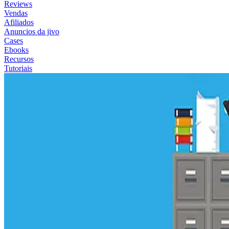
Reviews
Vendas
Afiliados
Anuncios da jivo
Cases
Ebooks
Recursos
Tutoriais