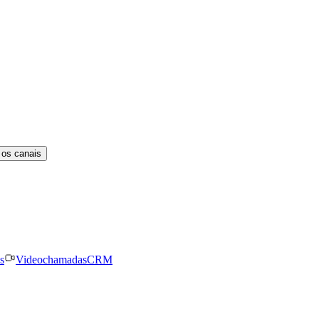
 os canais
s
Videochamadas
CRM