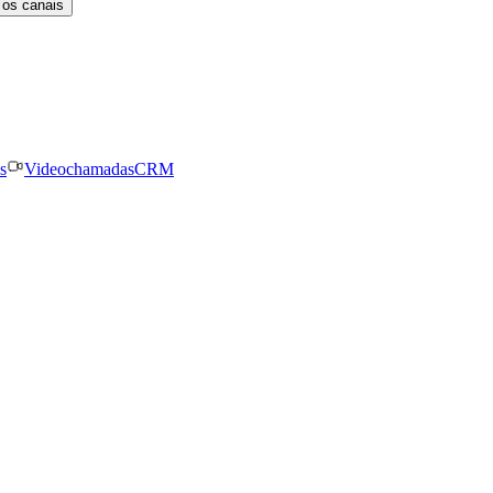
 os canais
s
Videochamadas
CRM