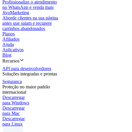
Profissionalize o atendimento
no WhatsApp e venda mais
JivoMarketing
Aborde clientes na sua página
antes que saiam e recupere
carrinhos abandonados
Planos
Afiliados
Ajuda
Aplicativos
Blog
Recursos
API para desenvolvedores
Soluções integradas e prontas
Segurança
Proteção no maior padrão
internacional
Descarregar
para Windows
Descarregar
para Mac
Descarregar
para Linux