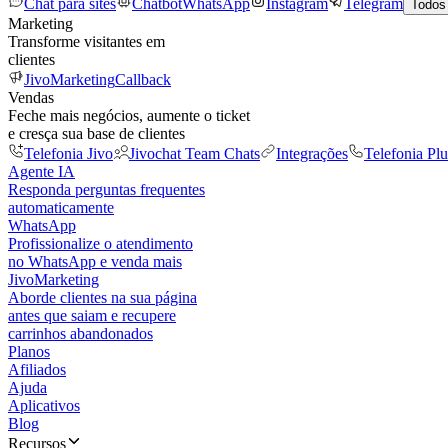
Chat para sites
Chatbot
WhatsApp
Instagram
Telegram
Todos
Marketing
Transforme visitantes em
clientes
JivoMarketing
Callback
Vendas
Feche mais negócios, aumente o ticket
e cresça sua base de clientes
Telefonia Jivo
Jivochat Team Chats
Integrações
Telefonia Plu
Agente IA
Responda perguntas frequentes
automaticamente
WhatsApp
Profissionalize o atendimento
no WhatsApp e venda mais
JivoMarketing
Aborde clientes na sua página
antes que saiam e recupere
carrinhos abandonados
Planos
Afiliados
Ajuda
Aplicativos
Blog
Recursos