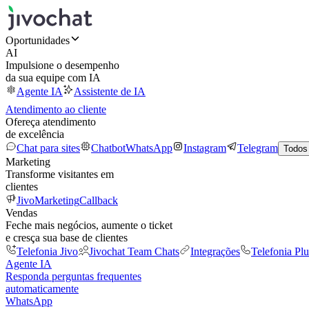
Oportunidades
AI
Impulsione o desempenho
da sua equipe com IA
Agente IA
Assistente de IA
Atendimento ao cliente
Ofereça atendimento
de excelência
Chat para sites
Chatbot
WhatsApp
Instagram
Telegram
Todos
Marketing
Transforme visitantes em
clientes
JivoMarketing
Callback
Vendas
Feche mais negócios, aumente o ticket
e cresça sua base de clientes
Telefonia Jivo
Jivochat Team Chats
Integrações
Telefonia Plu
Agente IA
Responda perguntas frequentes
automaticamente
WhatsApp