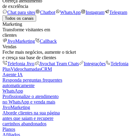
Ofereça atendimento
de excelência
Chat para sites
Chatbot
WhatsApp
Instagram
Telegram
Todos os canais
Marketing
Transforme visitantes em
clientes
JivoMarketing
Callback
Vendas
Feche mais negócios, aumente o ticket
e cresça sua base de clientes
Telefonia Jivo
Jivochat Team Chats
Integrações
Telefonia
Plus
Videochamadas
CRM
Agente IA
Responda perguntas frequentes
automaticamente
WhatsApp
Profissionalize o atendimento
no WhatsApp e venda mais
JivoMarketing
Aborde clientes na sua página
antes que saiam e recupere
carrinhos abandonados
Planos
Afiliados