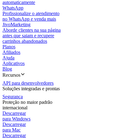
automaticamente
WhatsApp
Profissionalize o atendimento
no WhatsApp e venda mais
JivoMarketing
Aborde clientes na sua página
antes que saiam e recupere
carrinhos abandonados
Planos
Afiliados
Ajuda
Aplicativos
Blog
Recursos
API para desenvolvedores
Soluções integradas e prontas
Segurança
Proteção no maior padrão
internacional
Descarregar
para Windows
Descarregar
para Mac
Descarregar