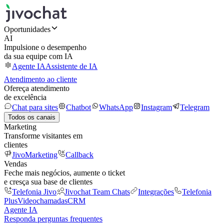
Oportunidades
AI
Impulsione o desempenho
da sua equipe com IA
Agente IA
Assistente de IA
Atendimento ao cliente
Ofereça atendimento
de excelência
Chat para sites
Chatbot
WhatsApp
Instagram
Telegram
Todos os canais
Marketing
Transforme visitantes em
clientes
JivoMarketing
Callback
Vendas
Feche mais negócios, aumente o ticket
e cresça sua base de clientes
Telefonia Jivo
Jivochat Team Chats
Integrações
Telefonia
Plus
Videochamadas
CRM
Agente IA
Responda perguntas frequentes