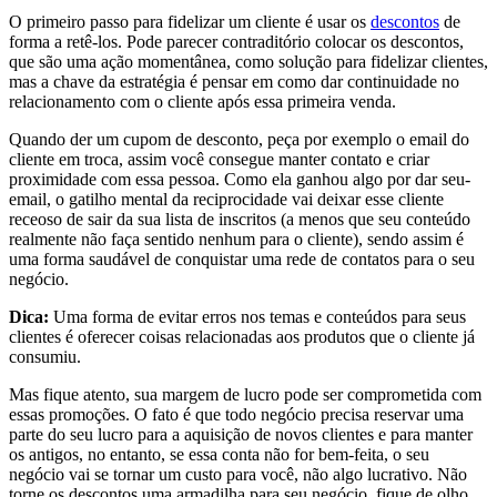
O primeiro passo para fidelizar um cliente é usar os
descontos
de
forma a retê-los. Pode parecer contraditório colocar os descontos,
que são uma ação momentânea, como solução para fidelizar clientes,
mas a chave da estratégia é pensar em como dar continuidade no
relacionamento com o cliente após essa primeira venda.
Quando der um cupom de desconto, peça por exemplo o email do
cliente em troca, assim você consegue manter contato e criar
proximidade com essa pessoa. Como ela ganhou algo por dar seu-
email, o gatilho mental da reciprocidade vai deixar esse cliente
receoso de sair da sua lista de inscritos (a menos que seu conteúdo
realmente não faça sentido nenhum para o cliente), sendo assim é
uma forma saudável de conquistar uma rede de contatos para o seu
negócio.
Dica:
Uma forma de evitar erros nos temas e conteúdos para seus
clientes é oferecer coisas relacionadas aos produtos que o cliente já
consumiu.
Mas fique atento, sua margem de lucro pode ser comprometida com
essas promoções. O fato é que todo negócio precisa reservar uma
parte do seu lucro para a aquisição de novos clientes e para manter
os antigos, no entanto, se essa conta não for bem-feita, o seu
negócio vai se tornar um custo para você, não algo lucrativo. Não
torne os descontos uma armadilha para seu negócio, fique de olho