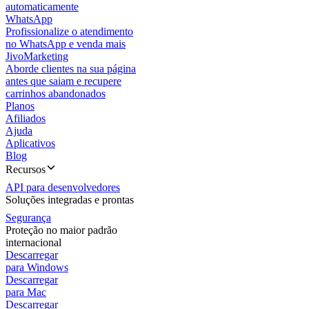
automaticamente
WhatsApp
Profissionalize o atendimento
no WhatsApp e venda mais
JivoMarketing
Aborde clientes na sua página
antes que saiam e recupere
carrinhos abandonados
Planos
Afiliados
Ajuda
Aplicativos
Blog
Recursos
API para desenvolvedores
Soluções integradas e prontas
Segurança
Proteção no maior padrão
internacional
Descarregar
para Windows
Descarregar
para Mac
Descarregar