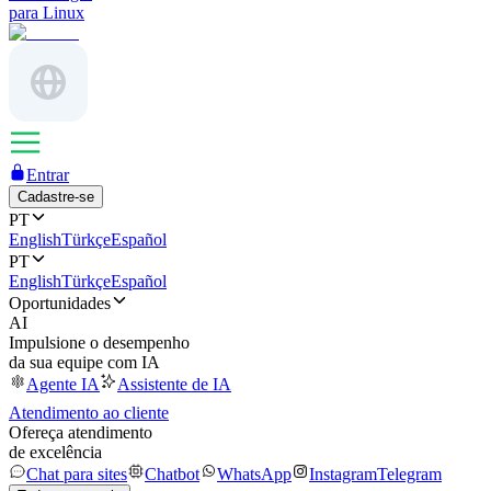
para Linux
Entrar
Cadastre-se
PT
English
Türkçe
Español
PT
English
Türkçe
Español
Oportunidades
AI
Impulsione o desempenho
da sua equipe com IA
Agente IA
Assistente de IA
Atendimento ao cliente
Ofereça atendimento
de excelência
Chat para sites
Chatbot
WhatsApp
Instagram
Telegram