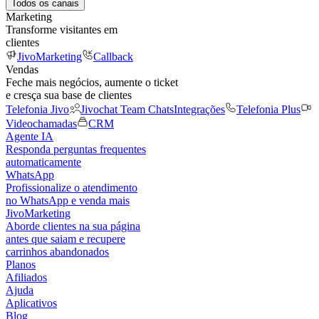
Todos os canais
Marketing
Transforme visitantes em
clientes
JivoMarketing
Callback
Vendas
Feche mais negócios, aumente o ticket
e cresça sua base de clientes
Telefonia Jivo
Jivochat Team Chats
Integrações
Telefonia Plus
Videochamadas
CRM
Agente IA
Responda perguntas frequentes
automaticamente
WhatsApp
Profissionalize o atendimento
no WhatsApp e venda mais
JivoMarketing
Aborde clientes na sua página
antes que saiam e recupere
carrinhos abandonados
Planos
Afiliados
Ajuda
Aplicativos
Blog