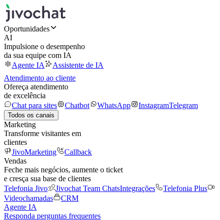
Oportunidades
AI
Impulsione o desempenho
da sua equipe com IA
Agente IA
Assistente de IA
Atendimento ao cliente
Ofereça atendimento
de excelência
Chat para sites
Chatbot
WhatsApp
Instagram
Telegram
Todos os canais
Marketing
Transforme visitantes em
clientes
JivoMarketing
Callback
Vendas
Feche mais negócios, aumente o ticket
e cresça sua base de clientes
Telefonia Jivo
Jivochat Team Chats
Integrações
Telefonia Plus
Videochamadas
CRM
Agente IA
Responda perguntas frequentes