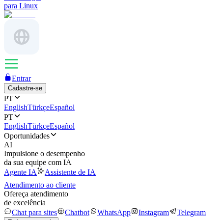
para Linux
Entrar
Cadastre-se
PT
English
Türkçe
Español
PT
English
Türkçe
Español
Oportunidades
AI
Impulsione o desempenho
da sua equipe com IA
Agente IA
Assistente de IA
Atendimento ao cliente
Ofereça atendimento
de excelência
Chat para sites
Chatbot
WhatsApp
Instagram
Telegram