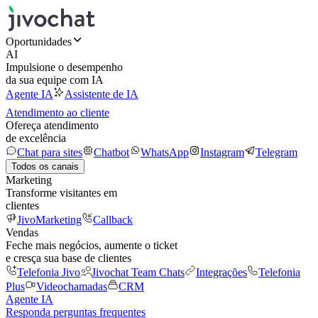
Oportunidades
AI
Impulsione o desempenho
da sua equipe com IA
Agente IA
Assistente de IA
Atendimento ao cliente
Ofereça atendimento
de excelência
Chat para sites
Chatbot
WhatsApp
Instagram
Telegram
Todos os canais
Marketing
Transforme visitantes em
clientes
JivoMarketing
Callback
Vendas
Feche mais negócios, aumente o ticket
e cresça sua base de clientes
Telefonia Jivo
Jivochat Team Chats
Integrações
Telefonia
Plus
Videochamadas
CRM
Agente IA
Responda perguntas frequentes