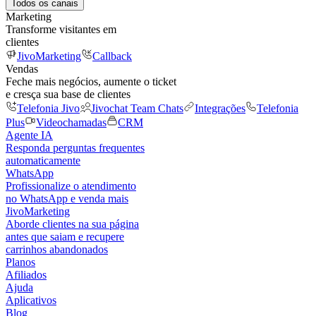
Todos os canais
Marketing
Transforme visitantes em
clientes
JivoMarketing
Callback
Vendas
Feche mais negócios, aumente o ticket
e cresça sua base de clientes
Telefonia Jivo
Jivochat Team Chats
Integrações
Telefonia
Plus
Videochamadas
CRM
Agente IA
Responda perguntas frequentes
automaticamente
WhatsApp
Profissionalize o atendimento
no WhatsApp e venda mais
JivoMarketing
Aborde clientes na sua página
antes que saiam e recupere
carrinhos abandonados
Planos
Afiliados
Ajuda
Aplicativos
Blog