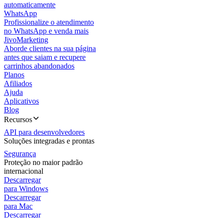
automaticamente
WhatsApp
Profissionalize o atendimento
no WhatsApp e venda mais
JivoMarketing
Aborde clientes na sua página
antes que saiam e recupere
carrinhos abandonados
Planos
Afiliados
Ajuda
Aplicativos
Blog
Recursos
API para desenvolvedores
Soluções integradas e prontas
Segurança
Proteção no maior padrão
internacional
Descarregar
para Windows
Descarregar
para Mac
Descarregar