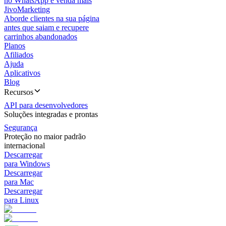
no WhatsApp e venda mais
JivoMarketing
Aborde clientes na sua página
antes que saiam e recupere
carrinhos abandonados
Planos
Afiliados
Ajuda
Aplicativos
Blog
Recursos
API para desenvolvedores
Soluções integradas e prontas
Segurança
Proteção no maior padrão
internacional
Descarregar
para Windows
Descarregar
para Mac
Descarregar
para Linux