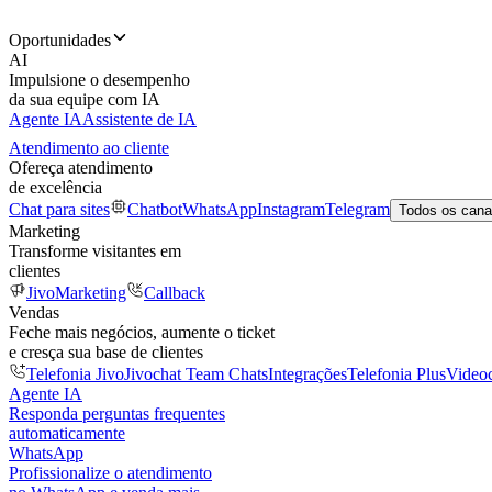
Oportunidades
AI
Impulsione o desempenho
da sua equipe com IA
Agente IA
Assistente de IA
Atendimento ao cliente
Ofereça atendimento
de excelência
Chat para sites
Chatbot
WhatsApp
Instagram
Telegram
Todos os cana
Marketing
Transforme visitantes em
clientes
JivoMarketing
Callback
Vendas
Feche mais negócios, aumente o ticket
e cresça sua base de clientes
Telefonia Jivo
Jivochat Team Chats
Integrações
Telefonia Plus
Video
Agente IA
Responda perguntas frequentes
automaticamente
WhatsApp
Profissionalize o atendimento