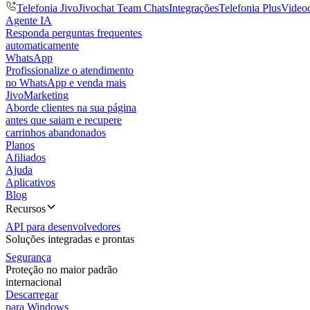
Telefonia Jivo
Jivochat Team Chats
Integrações
Telefonia Plus
Video
Agente IA
Responda perguntas frequentes
automaticamente
WhatsApp
Profissionalize o atendimento
no WhatsApp e venda mais
JivoMarketing
Aborde clientes na sua página
antes que saiam e recupere
carrinhos abandonados
Planos
Afiliados
Ajuda
Aplicativos
Blog
Recursos
API para desenvolvedores
Soluções integradas e prontas
Segurança
Proteção no maior padrão
internacional
Descarregar
para Windows