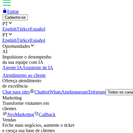
Entrar
Cadastre-se
PT
English
Türkçe
Español
PT
English
Türkçe
Español
Oportunidades
AI
Impulsione o desempenho
da sua equipe com IA
Agente IA
Assistente de IA
Atendimento ao cliente
Ofereça atendimento
de excelência
Chat para sites
Chatbot
WhatsApp
Instagram
Telegram
Todos os cana
Marketing
Transforme visitantes em
clientes
JivoMarketing
Callback
Vendas
Feche mais negócios, aumente o ticket
e cresça sua base de clientes