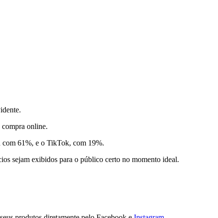
idente.
e compra online.
era com 61%, e o TikTok, com 19%.
cios sejam exibidos para o público certo no momento ideal.
m seus produtos diretamente pelo Facebook e
Instagram
.