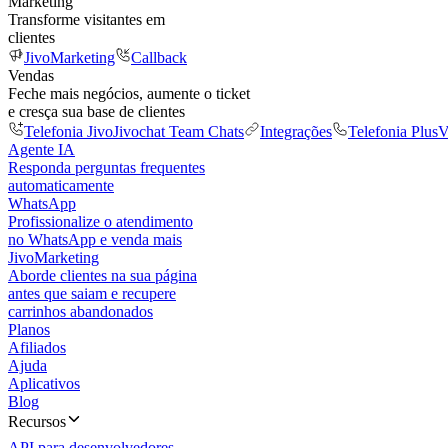
Marketing
Transforme visitantes em
clientes
JivoMarketing
Callback
Vendas
Feche mais negócios, aumente o ticket
e cresça sua base de clientes
Telefonia Jivo
Jivochat Team Chats
Integrações
Telefonia Plus
V
Agente IA
Responda perguntas frequentes
automaticamente
WhatsApp
Profissionalize o atendimento
no WhatsApp e venda mais
JivoMarketing
Aborde clientes na sua página
antes que saiam e recupere
carrinhos abandonados
Planos
Afiliados
Ajuda
Aplicativos
Blog
Recursos
API para desenvolvedores