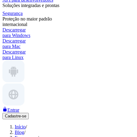
Soluções integradas e prontas
Segurança
Proteção no maior padrão
internacional
Descarregar
para Windows
Descarregar
para Mac
Descarregar
para Linux
Entrar
Cadastre-se
Início
/
Blog
/