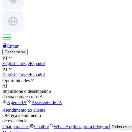
Entrar
Cadastre-se
PT
English
Türkçe
Español
PT
English
Türkçe
Español
Oportunidades
AI
Impulsione o desempenho
da sua equipe com IA
Agente IA
Assistente de IA
Atendimento ao cliente
Ofereça atendimento
de excelência
Chat para sites
Chatbot
WhatsApp
Instagram
Telegram
Todos os c