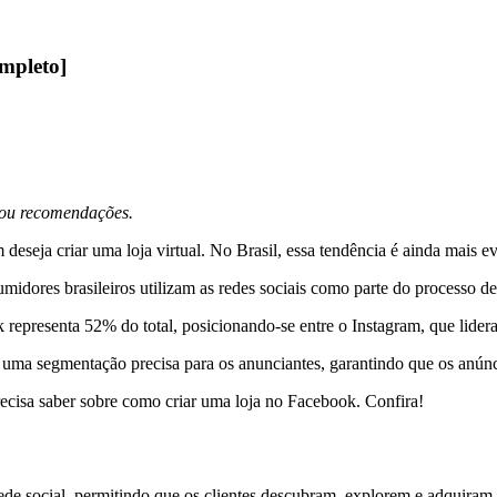
mpleto]
s ou recomendações.
eja criar uma loja virtual. No Brasil, essa tendência é ainda mais ev
dores brasileiros utilizam as redes sociais como parte do processo d
k representa 52% do total, posicionando-se entre o Instagram, que lid
r uma segmentação precisa para os anunciantes, garantindo que os anún
recisa saber sobre como criar uma loja no Facebook. Confira!
rede social, permitindo que os clientes descubram, explorem e adquira