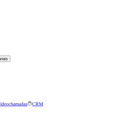
anais
ideochamadas
CRM