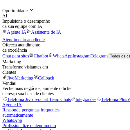
Oportunidades
AI
Impulsione o desempenho
da sua equipe com IA
Agente IA
Assistente de IA
Atendimento ao cliente
Ofereça atendimento
de excelência
Chat para sites
Chatbot
WhatsApp
Instagram
Telegram
Todos os c
Marketing
Transforme visitantes em
clientes
JivoMarketing
Callback
Vendas
Feche mais negócios, aumente o ticket
e cresça sua base de clientes
Telefonia Jivo
Jivochat Team Chats
Integrações
Telefonia Plus
V
Agente IA
Responda perguntas frequentes
automaticamente
WhatsApp
Profissionalize o atendimento