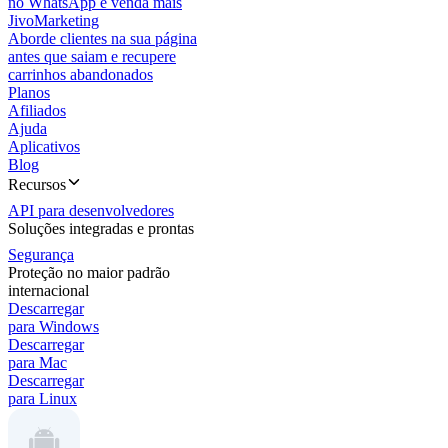
no WhatsApp e venda mais
JivoMarketing
Aborde clientes na sua página
antes que saiam e recupere
carrinhos abandonados
Planos
Afiliados
Ajuda
Aplicativos
Blog
Recursos
API para desenvolvedores
Soluções integradas e prontas
Segurança
Proteção no maior padrão
internacional
Descarregar
para Windows
Descarregar
para Mac
Descarregar
para Linux