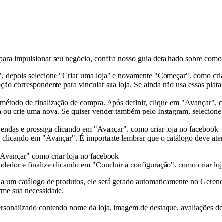
ra impulsionar seu negócio, confira nosso guia detalhado sobre como c
, depois selecione "Criar uma loja" e novamente "Começar".
como cri
ção correspondente para vincular sua loja. Se ainda não usa essas plat
método de finalização de compra. Após definir, clique em "Avançar".
c
 ou crie uma nova. Se quiser vender também pelo Instagram, selecione
 vendas e prossiga clicando em "Avançar".
como criar loja no facebook
e clicando em "Avançar". É importante lembrar que o catálogo deve aten
 "Avançar"
como criar loja no facebook
ndedor e finalize clicando em "Concluir a configuração".
como criar lo
ossua um catálogo de produtos, ele será gerado automaticamente no Ger
rme sua necessidade.
personalizado contendo nome da loja, imagem de destaque, avaliações de