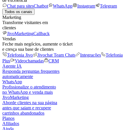
de excelência
Chat para sites
Chatbot
WhatsApp
Instagram
Telegram
Todos os canais
Marketing
Transforme visitantes em
clientes
JivoMarketing
Callback
Vendas
Feche mais negócios, aumente o ticket
e cresça sua base de clientes
Telefonia Jivo
Jivochat Team Chats
Integrações
Telefonia
Plus
Videochamadas
CRM
Agente IA
Responda perguntas frequentes
automaticamente
WhatsApp
Profissionalize o atendimento
no WhatsApp e venda mais
JivoMarketing
Aborde clientes na sua página
antes que saiam e recupere
carrinhos abandonados
Planos
Afiliados
Ajuda