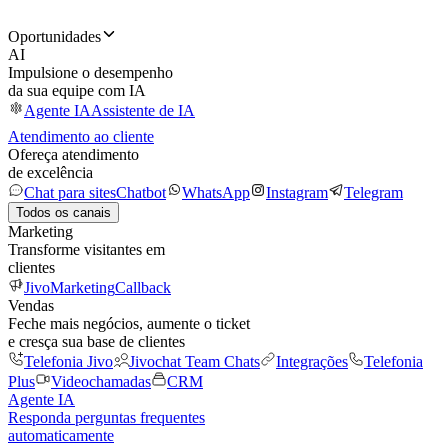
Oportunidades
AI
Impulsione o desempenho
da sua equipe com IA
Agente IA
Assistente de IA
Atendimento ao cliente
Ofereça atendimento
de excelência
Chat para sites
Chatbot
WhatsApp
Instagram
Telegram
Todos os canais
Marketing
Transforme visitantes em
clientes
JivoMarketing
Callback
Vendas
Feche mais negócios, aumente o ticket
e cresça sua base de clientes
Telefonia Jivo
Jivochat Team Chats
Integrações
Telefonia
Plus
Videochamadas
CRM
Agente IA
Responda perguntas frequentes
automaticamente