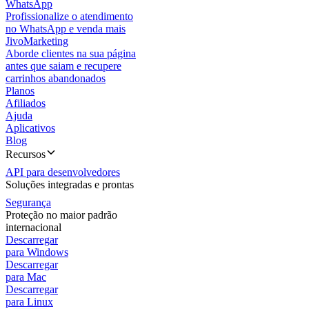
WhatsApp
Profissionalize o atendimento
no WhatsApp e venda mais
JivoMarketing
Aborde clientes na sua página
antes que saiam e recupere
carrinhos abandonados
Planos
Afiliados
Ajuda
Aplicativos
Blog
Recursos
API para desenvolvedores
Soluções integradas e prontas
Segurança
Proteção no maior padrão
internacional
Descarregar
para Windows
Descarregar
para Mac
Descarregar
para Linux