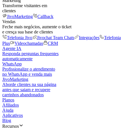
Marketing
Transforme visitantes em
clientes
JivoMarketing
Callback
Vendas
Feche mais negócios, aumente o ticket
e cresça sua base de clientes
Telefonia Jivo
Jivochat Team Chats
Integrações
Telefonia
Plus
Videochamadas
CRM
Agente IA
Responda perguntas frequentes
automaticamente
WhatsApp
Profissionalize o atendimento
no WhatsApp e venda mais
JivoMarketing
Aborde clientes na sua página
antes que saiam e recupere
carrinhos abandonados
Planos
Afiliados
Ajuda
Aplicativos
Blog
Recursos