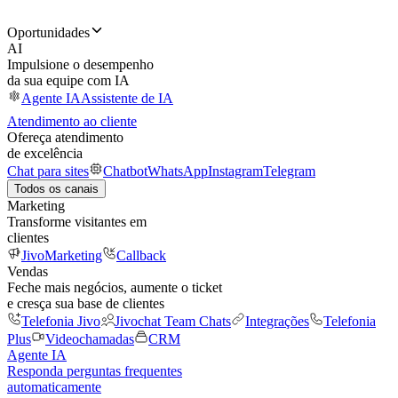
Oportunidades
AI
Impulsione o desempenho
da sua equipe com IA
Agente IA
Assistente de IA
Atendimento ao cliente
Ofereça atendimento
de excelência
Chat para sites
Chatbot
WhatsApp
Instagram
Telegram
Todos os canais
Marketing
Transforme visitantes em
clientes
JivoMarketing
Callback
Vendas
Feche mais negócios, aumente o ticket
e cresça sua base de clientes
Telefonia Jivo
Jivochat Team Chats
Integrações
Telefonia
Plus
Videochamadas
CRM
Agente IA
Responda perguntas frequentes
automaticamente