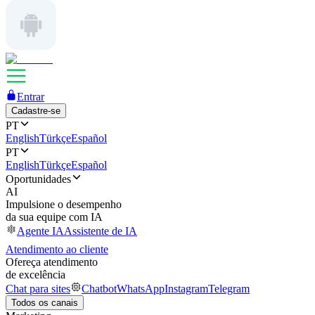
Entrar
Cadastre-se
PT
English
Türkçe
Español
PT
English
Türkçe
Español
Oportunidades
AI
Impulsione o desempenho
da sua equipe com IA
Agente IA
Assistente de IA
Atendimento ao cliente
Ofereça atendimento
de excelência
Chat para sites
Chatbot
WhatsApp
Instagram
Telegram
Todos os canais