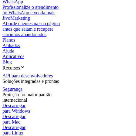
WhatsApp
Profissionalize o atendimento
no WhatsApp e venda mais
JivoMarketing
Aborde clientes na sua página
antes que saiam e recupere
carrinhos abandonados
Planos
Afiliados
Ajuda
Aplicativos
Blog
Recursos
API para desenvolvedores
Soluções integradas e prontas
Segurança
Proteção no maior padrão
internacional
Descarregar
para Windows
Descarregar
para Mac
Descarregar
para Linux