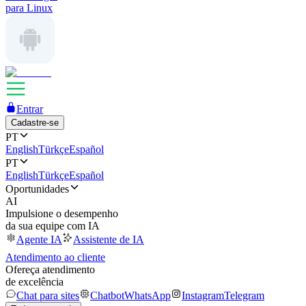
para Linux
Entrar
Cadastre-se
PT
English
Türkçe
Español
PT
English
Türkçe
Español
Oportunidades
AI
Impulsione o desempenho
da sua equipe com IA
Agente IA
Assistente de IA
Atendimento ao cliente
Ofereça atendimento
de excelência
Chat para sites
Chatbot
WhatsApp
Instagram
Telegram