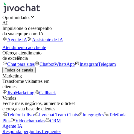
Oportunidades
AI
Impulsione o desempenho
da sua equipe com IA
Agente IA
Assistente de IA
Atendimento ao cliente
Ofereça atendimento
de excelência
Chat para sites
Chatbot
WhatsApp
Instagram
Telegram
Todos os canais
Marketing
Transforme visitantes em
clientes
JivoMarketing
Callback
Vendas
Feche mais negócios, aumente o ticket
e cresça sua base de clientes
Telefonia Jivo
Jivochat Team Chats
Integrações
Telefonia
Plus
Videochamadas
CRM
Agente IA
Responda perguntas frequentes