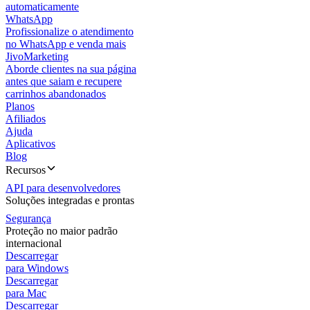
automaticamente
WhatsApp
Profissionalize o atendimento
no WhatsApp e venda mais
JivoMarketing
Aborde clientes na sua página
antes que saiam e recupere
carrinhos abandonados
Planos
Afiliados
Ajuda
Aplicativos
Blog
Recursos
API para desenvolvedores
Soluções integradas e prontas
Segurança
Proteção no maior padrão
internacional
Descarregar
para Windows
Descarregar
para Mac
Descarregar