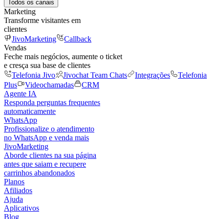
Todos os canais
Marketing
Transforme visitantes em
clientes
JivoMarketing
Callback
Vendas
Feche mais negócios, aumente o ticket
e cresça sua base de clientes
Telefonia Jivo
Jivochat Team Chats
Integrações
Telefonia
Plus
Videochamadas
CRM
Agente IA
Responda perguntas frequentes
automaticamente
WhatsApp
Profissionalize o atendimento
no WhatsApp e venda mais
JivoMarketing
Aborde clientes na sua página
antes que saiam e recupere
carrinhos abandonados
Planos
Afiliados
Ajuda
Aplicativos
Blog