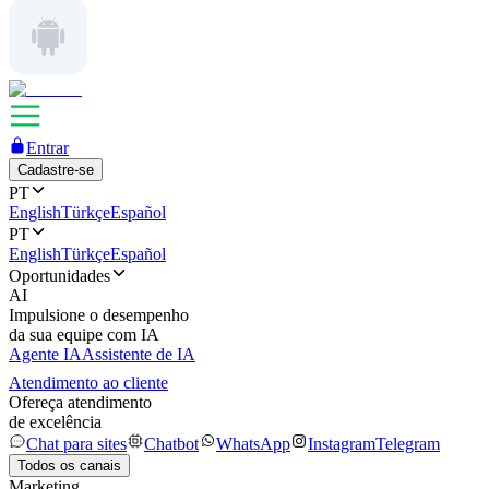
Entrar
Cadastre-se
PT
English
Türkçe
Español
PT
English
Türkçe
Español
Oportunidades
AI
Impulsione o desempenho
da sua equipe com IA
Agente IA
Assistente de IA
Atendimento ao cliente
Ofereça atendimento
de excelência
Chat para sites
Chatbot
WhatsApp
Instagram
Telegram
Todos os canais
Marketing