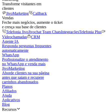
Transforme visitantes em
clientes
JivoMarketing
Callback
Vendas
Feche mais negócios, aumente o ticket
e cresça sua base de clientes
Telefonia Jivo
Jivochat Team Chats
Integrações
Telefonia Plus
Videochamadas
CRM
Agente IA
Responda perguntas frequentes
automaticamente
WhatsApp
Profissionalize o atendimento
no WhatsApp e venda mais
JivoMarketing
Aborde clientes na sua página
antes que saiam e recupere
carrinhos abandonados
Planos
Afiliados
Ajuda
Aplicativos
Blog
Recursos