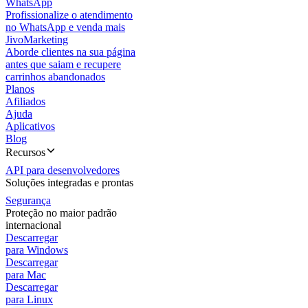
WhatsApp
Profissionalize o atendimento
no WhatsApp e venda mais
JivoMarketing
Aborde clientes na sua página
antes que saiam e recupere
carrinhos abandonados
Planos
Afiliados
Ajuda
Aplicativos
Blog
Recursos
API para desenvolvedores
Soluções integradas e prontas
Segurança
Proteção no maior padrão
internacional
Descarregar
para Windows
Descarregar
para Mac
Descarregar
para Linux