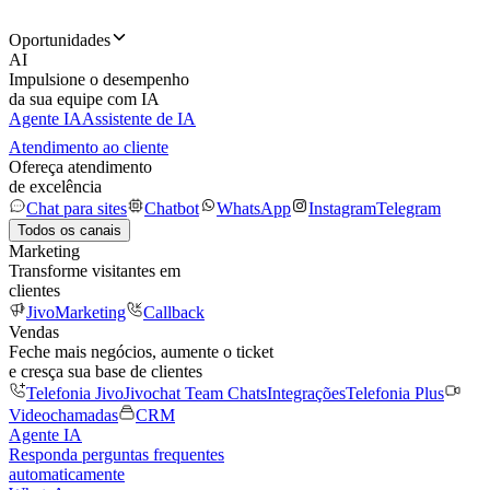
Oportunidades
AI
Impulsione o desempenho
da sua equipe com IA
Agente IA
Assistente de IA
Atendimento ao cliente
Ofereça atendimento
de excelência
Chat para sites
Chatbot
WhatsApp
Instagram
Telegram
Todos os canais
Marketing
Transforme visitantes em
clientes
JivoMarketing
Callback
Vendas
Feche mais negócios, aumente o ticket
e cresça sua base de clientes
Telefonia Jivo
Jivochat Team Chats
Integrações
Telefonia Plus
Videochamadas
CRM
Agente IA
Responda perguntas frequentes
automaticamente