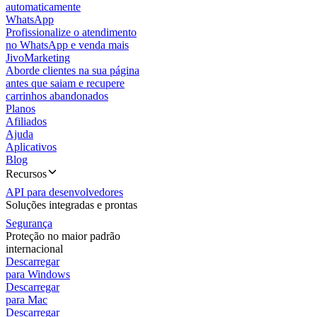
automaticamente
WhatsApp
Profissionalize o atendimento
no WhatsApp e venda mais
JivoMarketing
Aborde clientes na sua página
antes que saiam e recupere
carrinhos abandonados
Planos
Afiliados
Ajuda
Aplicativos
Blog
Recursos
API para desenvolvedores
Soluções integradas e prontas
Segurança
Proteção no maior padrão
internacional
Descarregar
para Windows
Descarregar
para Mac
Descarregar