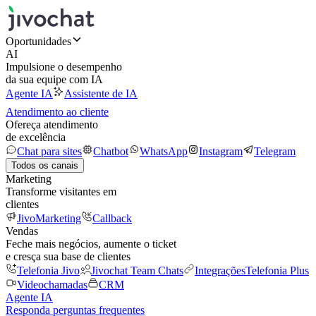
Oportunidades
AI
Impulsione o desempenho
da sua equipe com IA
Agente IA
Assistente de IA
Atendimento ao cliente
Ofereça atendimento
de excelência
Chat para sites
Chatbot
WhatsApp
Instagram
Telegram
Todos os canais
Marketing
Transforme visitantes em
clientes
JivoMarketing
Callback
Vendas
Feche mais negócios, aumente o ticket
e cresça sua base de clientes
Telefonia Jivo
Jivochat Team Chats
Integrações
Telefonia Plus
Videochamadas
CRM
Agente IA
Responda perguntas frequentes