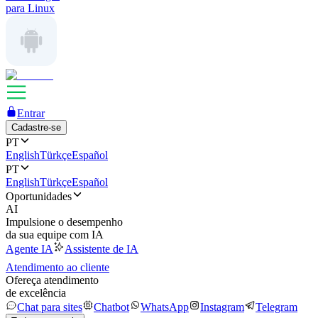
para Linux
Entrar
Cadastre-se
PT
English
Türkçe
Español
PT
English
Türkçe
Español
Oportunidades
AI
Impulsione o desempenho
da sua equipe com IA
Agente IA
Assistente de IA
Atendimento ao cliente
Ofereça atendimento
de excelência
Chat para sites
Chatbot
WhatsApp
Instagram
Telegram