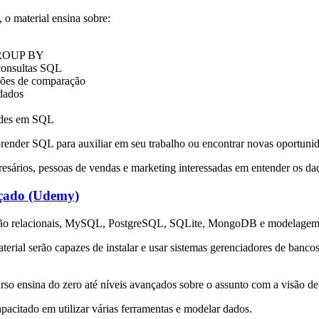
 o material ensina sobre:
 GROUP BY
 consultas SQL
ções de comparação
 dados
dades em SQL
render SQL para auxiliar em seu trabalho ou encontrar novas oportuni
sários, pessoas de vendas e marketing interessadas em entender os da
çado (Udemy)
 e não relacionais, MySQL, PostgreSQL, SQLite, MongoDB e modelagem
rial serão capazes de instalar e usar sistemas gerenciadores de banco
urso ensina do zero até níveis avançados sobre o assunto com a visão 
apacitado em utilizar várias ferramentas e modelar dados.