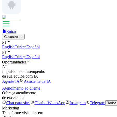
Entrar
Cadastre-se
PT
English
Türkçe
Español
PT
English
Türkçe
Español
Oportunidades
AI
Impulsione o desempenho
da sua equipe com IA
Agente IA
Assistente de IA
Atendimento ao cliente
Ofereça atendimento
de excelência
Chat para sites
Chatbot
WhatsApp
Instagram
Telegram
Todos
Marketing
Transforme visitantes em