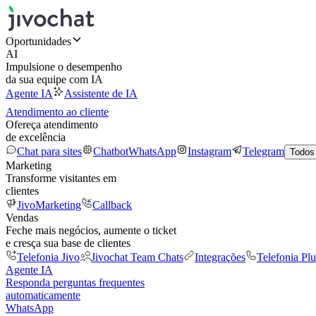
Oportunidades
AI
Impulsione o desempenho
da sua equipe com IA
Agente IA
Assistente de IA
Atendimento ao cliente
Ofereça atendimento
de excelência
Chat para sites
Chatbot
WhatsApp
Instagram
Telegram
Todos
Marketing
Transforme visitantes em
clientes
JivoMarketing
Callback
Vendas
Feche mais negócios, aumente o ticket
e cresça sua base de clientes
Telefonia Jivo
Jivochat Team Chats
Integrações
Telefonia Plu
Agente IA
Responda perguntas frequentes
automaticamente
WhatsApp