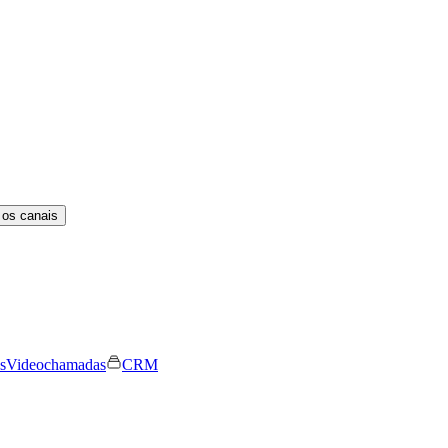
 os canais
s
Videochamadas
CRM