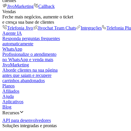
clientes
JivoMarketing
Callback
Vendas
Feche mais negócios, aumente o ticket
e cresça sua base de clientes
Telefonia Jivo
Jivochat Team Chats
Integrações
Telefonia Plu
Agente IA
Responda perguntas frequentes
automaticamente
WhatsApp
Profissionalize o atendimento
no WhatsApp e venda mais
JivoMarketing
Aborde clientes na sua página
antes que saiam e recupere
carrinhos abandonados
Planos
Afiliados
Ajuda
Aplicativos
Blog
Recursos
API para desenvolvedores
Soluções integradas e prontas