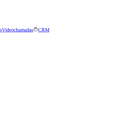
s
Videochamadas
CRM