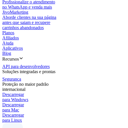
Profissionalize o atendimento
no WhatsApp e venda mais
JivoMarketing
Aborde clientes na sua página
antes que saiam e recupere
carrinhos abandonados
Planos
Afiliados
Ajuda
Aplicativos
Blog
Recursos
API para desenvolvedores
Soluções integradas e prontas
Segurança
Proteção no maior padrão
internacional
Descarregar
para Windows
Descarregar
para Mac
Descarregar
para Linux