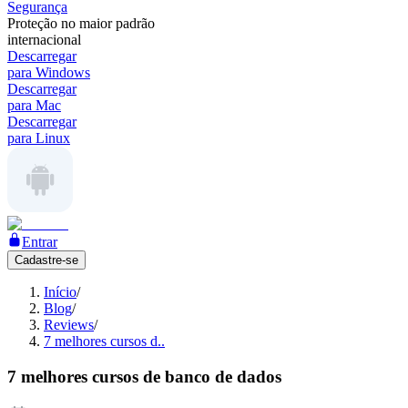
Segurança
Proteção no maior padrão
internacional
Descarregar
para Windows
Descarregar
para Mac
Descarregar
para Linux
Entrar
Cadastre-se
Início
/
Blog
/
Reviews
/
7 melhores cursos d..
7 melhores cursos de banco de dados