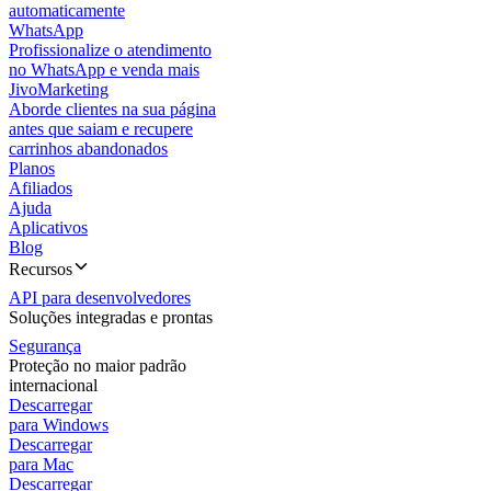
automaticamente
WhatsApp
Profissionalize o atendimento
no WhatsApp e venda mais
JivoMarketing
Aborde clientes na sua página
antes que saiam e recupere
carrinhos abandonados
Planos
Afiliados
Ajuda
Aplicativos
Blog
Recursos
API para desenvolvedores
Soluções integradas e prontas
Segurança
Proteção no maior padrão
internacional
Descarregar
para Windows
Descarregar
para Mac
Descarregar