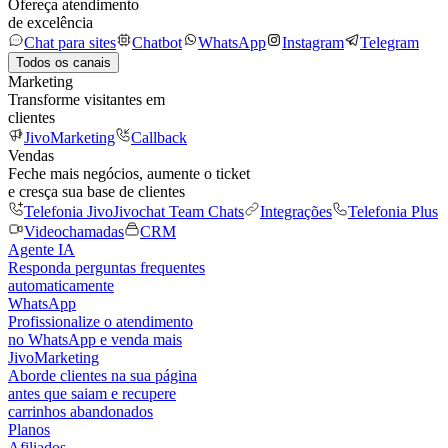
Ofereça atendimento
de excelência
Chat para sites
Chatbot
WhatsApp
Instagram
Telegram
Todos os canais
Marketing
Transforme visitantes em
clientes
JivoMarketing
Callback
Vendas
Feche mais negócios, aumente o ticket
e cresça sua base de clientes
Telefonia Jivo
Jivochat Team Chats
Integrações
Telefonia Plus
Videochamadas
CRM
Agente IA
Responda perguntas frequentes
automaticamente
WhatsApp
Profissionalize o atendimento
no WhatsApp e venda mais
JivoMarketing
Aborde clientes na sua página
antes que saiam e recupere
carrinhos abandonados
Planos
Afiliados