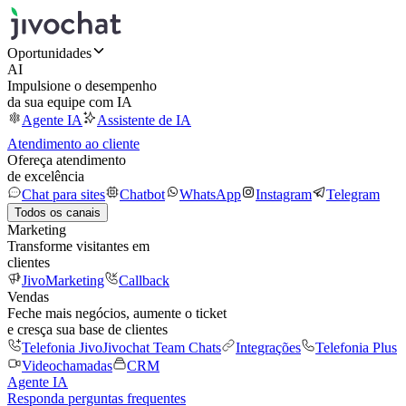
Oportunidades
AI
Impulsione o desempenho
da sua equipe com IA
Agente IA
Assistente de IA
Atendimento ao cliente
Ofereça atendimento
de excelência
Chat para sites
Chatbot
WhatsApp
Instagram
Telegram
Todos os canais
Marketing
Transforme visitantes em
clientes
JivoMarketing
Callback
Vendas
Feche mais negócios, aumente o ticket
e cresça sua base de clientes
Telefonia Jivo
Jivochat Team Chats
Integrações
Telefonia Plus
Videochamadas
CRM
Agente IA
Responda perguntas frequentes