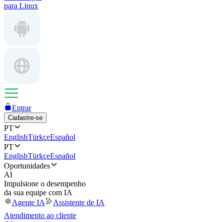
para Linux
Entrar
Cadastre-se
PT
English
Türkçe
Español
PT
English
Türkçe
Español
Oportunidades
AI
Impulsione o desempenho
da sua equipe com IA
Agente IA
Assistente de IA
Atendimento ao cliente