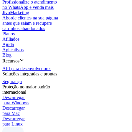
Profissionalize o atendimento
no WhatsApp e venda mais
JivoMarketing
Aborde clientes na sua página
antes que saiam e recupere
carrinhos abandonados
Planos
Afiliados
Ajuda
Aplicativos
Blog
Recursos
API para desenvolvedores
Soluções integradas e prontas
Segurança
Proteção no maior padrão
internacional
Descarregar
para Windows
Descarregar
para Mac
Descarregar
para Linux