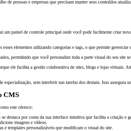
abalho de pessoas e empresas que precisam manter seus conteúdos atualiza
um painel de controle principal onde você pode facilmente criar novas 
 esses elementos utilizando categorias e tags, o que permite gerenciar 
s, permitindo que você personalize toda a parte visual do seu site s
ele facilita a gestão colaborativa de sites, blogs e lojas virtuais. Atr
especialização, sem interferir nas tarefas dos demais. Isso assegura u
lo CMS
como este oferece:
staca por conta da sua interface intuitiva que facilita a criação e ge
adicione imagens e vídeos.
 e templates personalizáveis que modificam o visual do site.