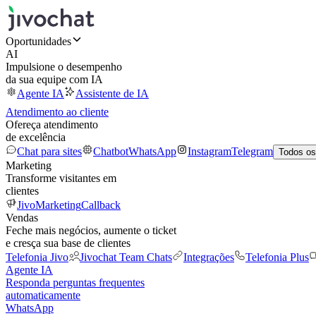
Oportunidades
AI
Impulsione o desempenho
da sua equipe com IA
Agente IA
Assistente de IA
Atendimento ao cliente
Ofereça atendimento
de excelência
Chat para sites
Chatbot
WhatsApp
Instagram
Telegram
Todos os
Marketing
Transforme visitantes em
clientes
JivoMarketing
Callback
Vendas
Feche mais negócios, aumente o ticket
e cresça sua base de clientes
Telefonia Jivo
Jivochat Team Chats
Integrações
Telefonia Plus
Agente IA
Responda perguntas frequentes
automaticamente
WhatsApp