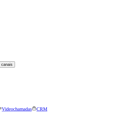
 canais
Videochamadas
CRM