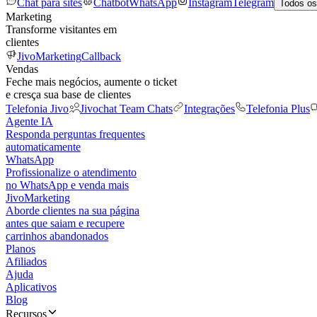
Chat para sites
Chatbot
WhatsApp
Instagram
Telegram
Todos os
Marketing
Transforme visitantes em
clientes
JivoMarketing
Callback
Vendas
Feche mais negócios, aumente o ticket
e cresça sua base de clientes
Telefonia Jivo
Jivochat Team Chats
Integrações
Telefonia Plus
Agente IA
Responda perguntas frequentes
automaticamente
WhatsApp
Profissionalize o atendimento
no WhatsApp e venda mais
JivoMarketing
Aborde clientes na sua página
antes que saiam e recupere
carrinhos abandonados
Planos
Afiliados
Ajuda
Aplicativos
Blog
Recursos