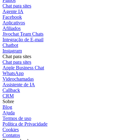
Planos
Chat para sites
Agente IA
Facebook
Aplicativos
Afiliados
Jivochat Team Chats
Integração de E-mail
Chatbot
Instagram
Chat para sites
Chat para sites
Apple Business Chat
WhatsApp
Videochamadas
Assistente de IA
Callback
CRM
Sobre
Blog
Ajuda
Termos de uso
Política de Privacidade
Cookies
Contatos