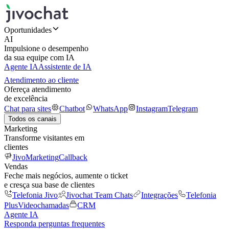
Oportunidades
AI
Impulsione o desempenho
da sua equipe com IA
Agente IA
Assistente de IA
Atendimento ao cliente
Ofereça atendimento
de excelência
Chat para sites
Chatbot
WhatsApp
Instagram
Telegram
Todos os canais
Marketing
Transforme visitantes em
clientes
JivoMarketing
Callback
Vendas
Feche mais negócios, aumente o ticket
e cresça sua base de clientes
Telefonia Jivo
Jivochat Team Chats
Integrações
Telefonia
Plus
Videochamadas
CRM
Agente IA
Responda perguntas frequentes