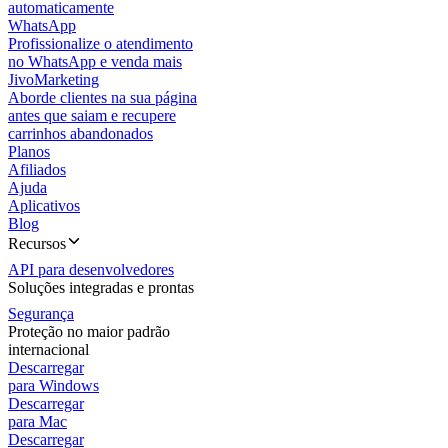
automaticamente
WhatsApp
Profissionalize o atendimento
no WhatsApp e venda mais
JivoMarketing
Aborde clientes na sua página
antes que saiam e recupere
carrinhos abandonados
Planos
Afiliados
Ajuda
Aplicativos
Blog
Recursos
API para desenvolvedores
Soluções integradas e prontas
Segurança
Proteção no maior padrão
internacional
Descarregar
para Windows
Descarregar
para Mac
Descarregar