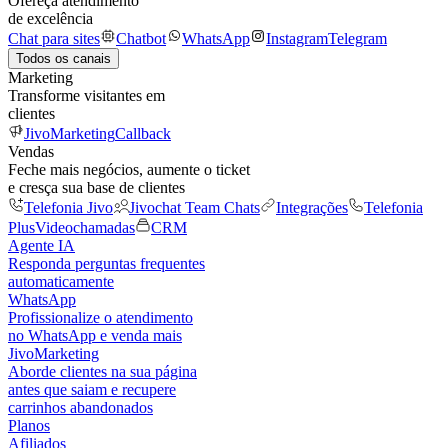
Ofereça atendimento
de excelência
Chat para sites
Chatbot
WhatsApp
Instagram
Telegram
Todos os canais
Marketing
Transforme visitantes em
clientes
JivoMarketing
Callback
Vendas
Feche mais negócios, aumente o ticket
e cresça sua base de clientes
Telefonia Jivo
Jivochat Team Chats
Integrações
Telefonia
Plus
Videochamadas
CRM
Agente IA
Responda perguntas frequentes
automaticamente
WhatsApp
Profissionalize o atendimento
no WhatsApp e venda mais
JivoMarketing
Aborde clientes na sua página
antes que saiam e recupere
carrinhos abandonados
Planos
Afiliados