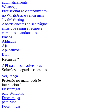
automaticamente
WhatsApp
Profissionalize o atendimento
no WhatsApp e venda mais
JivoMarketing
Aborde clientes na sua página
antes que saiam e recupere
carrinhos abandonados
Planos
Afiliados
Ajuda
Aplicativos
Blog
Recursos
API para desenvolvedores
Soluções integradas e prontas
Segurança
Proteção no maior padrão
internacional
Descarregar
para Windows
Descarregar
para Mac
Descarregar