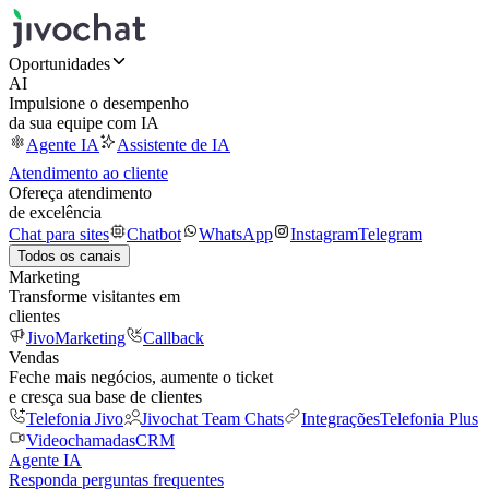
Oportunidades
AI
Impulsione o desempenho
da sua equipe com IA
Agente IA
Assistente de IA
Atendimento ao cliente
Ofereça atendimento
de excelência
Chat para sites
Chatbot
WhatsApp
Instagram
Telegram
Todos os canais
Marketing
Transforme visitantes em
clientes
JivoMarketing
Callback
Vendas
Feche mais negócios, aumente o ticket
e cresça sua base de clientes
Telefonia Jivo
Jivochat Team Chats
Integrações
Telefonia Plus
Videochamadas
CRM
Agente IA
Responda perguntas frequentes