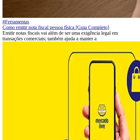
#Ferramentas
Como emitir nota fiscal pessoa física [Guia Completo]
Emitir notas fiscais vai além de ser uma exigência legal em
transações comerciais; também ajuda a manter a