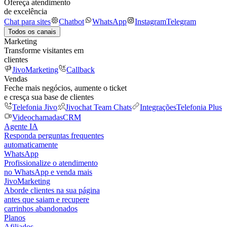
Ofereça atendimento
de excelência
Chat para sites
Chatbot
WhatsApp
Instagram
Telegram
Todos os canais
Marketing
Transforme visitantes em
clientes
JivoMarketing
Callback
Vendas
Feche mais negócios, aumente o ticket
e cresça sua base de clientes
Telefonia Jivo
Jivochat Team Chats
Integrações
Telefonia Plus
Videochamadas
CRM
Agente IA
Responda perguntas frequentes
automaticamente
WhatsApp
Profissionalize o atendimento
no WhatsApp e venda mais
JivoMarketing
Aborde clientes na sua página
antes que saiam e recupere
carrinhos abandonados
Planos
Afiliados