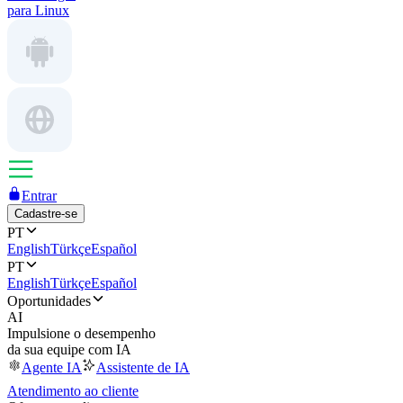
para Linux
Entrar
Cadastre-se
PT
English
Türkçe
Español
PT
English
Türkçe
Español
Oportunidades
AI
Impulsione o desempenho
da sua equipe com IA
Agente IA
Assistente de IA
Atendimento ao cliente