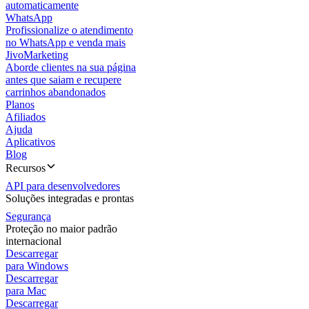
automaticamente
WhatsApp
Profissionalize o atendimento
no WhatsApp e venda mais
JivoMarketing
Aborde clientes na sua página
antes que saiam e recupere
carrinhos abandonados
Planos
Afiliados
Ajuda
Aplicativos
Blog
Recursos
API para desenvolvedores
Soluções integradas e prontas
Segurança
Proteção no maior padrão
internacional
Descarregar
para Windows
Descarregar
para Mac
Descarregar