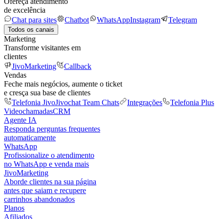
Ofereça atendimento
de excelência
Chat para sites
Chatbot
WhatsApp
Instagram
Telegram
Todos os canais
Marketing
Transforme visitantes em
clientes
JivoMarketing
Callback
Vendas
Feche mais negócios, aumente o ticket
e cresça sua base de clientes
Telefonia Jivo
Jivochat Team Chats
Integrações
Telefonia Plus
Videochamadas
CRM
Agente IA
Responda perguntas frequentes
automaticamente
WhatsApp
Profissionalize o atendimento
no WhatsApp e venda mais
JivoMarketing
Aborde clientes na sua página
antes que saiam e recupere
carrinhos abandonados
Planos
Afiliados