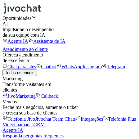
Oportunidades
AI
Impulsione o desempenho
da sua equipe com IA
Agente IA
Assistente de IA
Atendimento ao cliente
Ofereça atendimento
de excelência
Chat para sites
Chatbot
WhatsApp
Instagram
Telegram
Todos os canais
Marketing
Transforme visitantes em
clientes
JivoMarketing
Callback
Vendas
Feche mais negócios, aumente o ticket
e cresça sua base de clientes
Telefonia Jivo
Jivochat Team Chats
Integrações
Telefonia Plus
Videochamadas
CRM
Agente IA
Responda perguntas frequentes