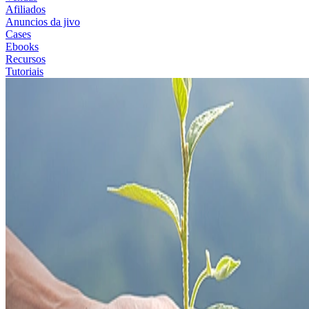
Afiliados
Anuncios da jivo
Cases
Ebooks
Recursos
Tutoriais