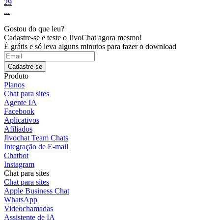
29
...
Gostou do que leu?
Cadastre-se e teste o JivoChat agora mesmo!
É grátis e só leva alguns minutos para fazer o download
Cadastre-se
Produto
Planos
Chat para sites
Agente IA
Facebook
Aplicativos
Afiliados
Jivochat Team Chats
Integração de E-mail
Chatbot
Instagram
Chat para sites
Chat para sites
Apple Business Chat
WhatsApp
Videochamadas
Assistente de IA