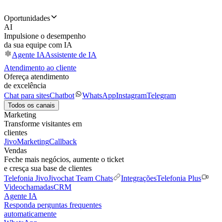
Oportunidades
AI
Impulsione o desempenho
da sua equipe com IA
Agente IA
Assistente de IA
Atendimento ao cliente
Ofereça atendimento
de excelência
Chat para sites
Chatbot
WhatsApp
Instagram
Telegram
Todos os canais
Marketing
Transforme visitantes em
clientes
JivoMarketing
Callback
Vendas
Feche mais negócios, aumente o ticket
e cresça sua base de clientes
Telefonia Jivo
Jivochat Team Chats
Integrações
Telefonia Plus
Videochamadas
CRM
Agente IA
Responda perguntas frequentes
automaticamente