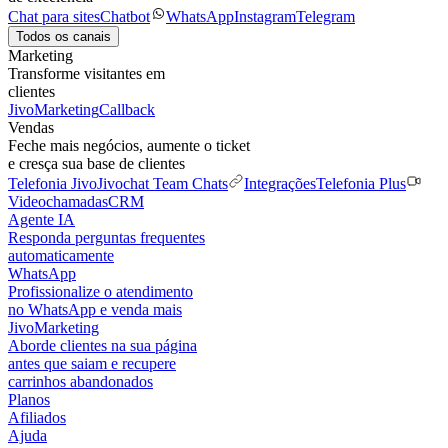
Chat para sites
Chatbot
WhatsApp
Instagram
Telegram
Todos os canais
Marketing
Transforme visitantes em
clientes
JivoMarketing
Callback
Vendas
Feche mais negócios, aumente o ticket
e cresça sua base de clientes
Telefonia Jivo
Jivochat Team Chats
Integrações
Telefonia Plus
Videochamadas
CRM
Agente IA
Responda perguntas frequentes
automaticamente
WhatsApp
Profissionalize o atendimento
no WhatsApp e venda mais
JivoMarketing
Aborde clientes na sua página
antes que saiam e recupere
carrinhos abandonados
Planos
Afiliados
Ajuda