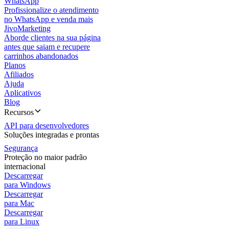
WhatsApp
Profissionalize o atendimento
no WhatsApp e venda mais
JivoMarketing
Aborde clientes na sua página
antes que saiam e recupere
carrinhos abandonados
Planos
Afiliados
Ajuda
Aplicativos
Blog
Recursos
API para desenvolvedores
Soluções integradas e prontas
Segurança
Proteção no maior padrão
internacional
Descarregar
para Windows
Descarregar
para Mac
Descarregar
para Linux