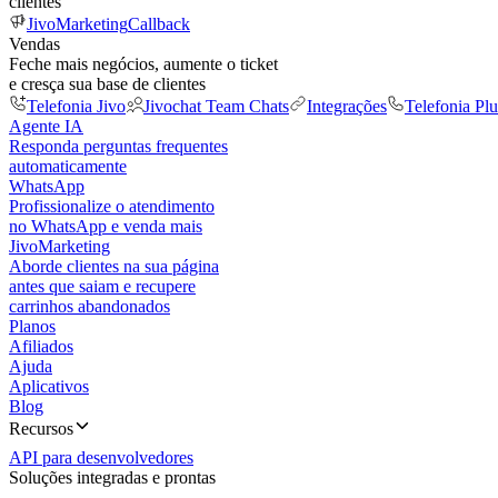
clientes
JivoMarketing
Callback
Vendas
Feche mais negócios, aumente o ticket
e cresça sua base de clientes
Telefonia Jivo
Jivochat Team Chats
Integrações
Telefonia Plu
Agente IA
Responda perguntas frequentes
automaticamente
WhatsApp
Profissionalize o atendimento
no WhatsApp e venda mais
JivoMarketing
Aborde clientes na sua página
antes que saiam e recupere
carrinhos abandonados
Planos
Afiliados
Ajuda
Aplicativos
Blog
Recursos
API para desenvolvedores
Soluções integradas e prontas