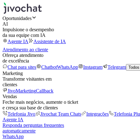
Oportunidades
AI
Impulsione o desempenho
da sua equipe com IA
Agente IA
Assistente de IA
Atendimento ao cliente
Ofereça atendimento
de excelência
Chat para sites
Chatbot
WhatsApp
Instagram
Telegram
Todos
Marketing
Transforme visitantes em
clientes
JivoMarketing
Callback
Vendas
Feche mais negócios, aumente o ticket
e cresça sua base de clientes
Telefonia Jivo
Jivochat Team Chats
Integrações
Telefonia Plu
Agente IA
Responda perguntas frequentes
automaticamente
WhatsApp