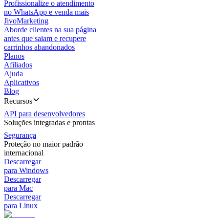
Profissionalize o atendimento
no WhatsApp e venda mais
JivoMarketing
Aborde clientes na sua página
antes que saiam e recupere
carrinhos abandonados
Planos
Afiliados
Ajuda
Aplicativos
Blog
Recursos
API para desenvolvedores
Soluções integradas e prontas
Segurança
Proteção no maior padrão
internacional
Descarregar
para Windows
Descarregar
para Mac
Descarregar
para Linux