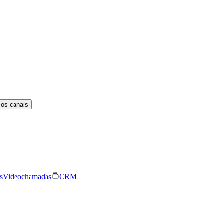
 os canais
s
Videochamadas
CRM