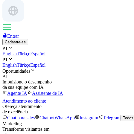
Entrar
Cadastre-se
PT
English
Türkçe
Español
PT
English
Türkçe
Español
Oportunidades
AI
Impulsione o desempenho
da sua equipe com IA
Agente IA
Assistente de IA
Atendimento ao cliente
Ofereça atendimento
de excelência
Chat para sites
Chatbot
WhatsApp
Instagram
Telegram
Todos
Marketing
Transforme visitantes em