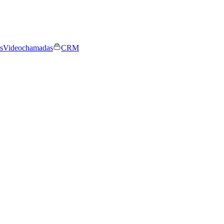
s
Videochamadas
CRM