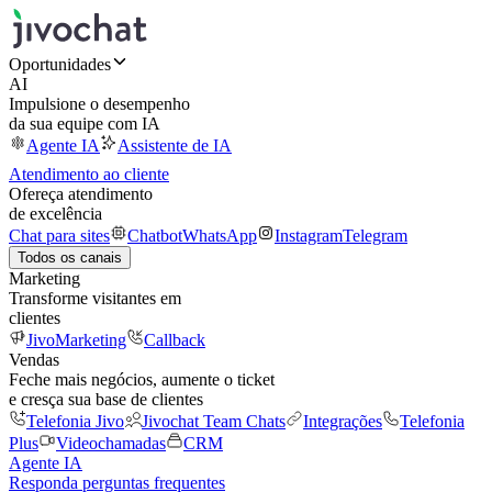
Oportunidades
AI
Impulsione o desempenho
da sua equipe com IA
Agente IA
Assistente de IA
Atendimento ao cliente
Ofereça atendimento
de excelência
Chat para sites
Chatbot
WhatsApp
Instagram
Telegram
Todos os canais
Marketing
Transforme visitantes em
clientes
JivoMarketing
Callback
Vendas
Feche mais negócios, aumente o ticket
e cresça sua base de clientes
Telefonia Jivo
Jivochat Team Chats
Integrações
Telefonia
Plus
Videochamadas
CRM
Agente IA
Responda perguntas frequentes