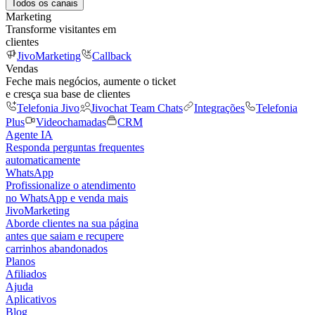
Todos os canais
Marketing
Transforme visitantes em
clientes
JivoMarketing
Callback
Vendas
Feche mais negócios, aumente o ticket
e cresça sua base de clientes
Telefonia Jivo
Jivochat Team Chats
Integrações
Telefonia
Plus
Videochamadas
CRM
Agente IA
Responda perguntas frequentes
automaticamente
WhatsApp
Profissionalize o atendimento
no WhatsApp e venda mais
JivoMarketing
Aborde clientes na sua página
antes que saiam e recupere
carrinhos abandonados
Planos
Afiliados
Ajuda
Aplicativos
Blog