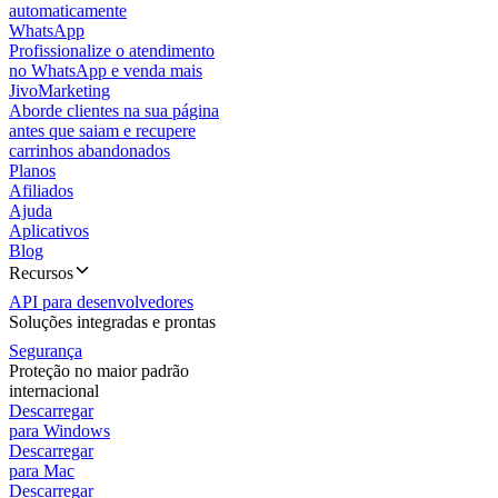
automaticamente
WhatsApp
Profissionalize o atendimento
no WhatsApp e venda mais
JivoMarketing
Aborde clientes na sua página
antes que saiam e recupere
carrinhos abandonados
Planos
Afiliados
Ajuda
Aplicativos
Blog
Recursos
API para desenvolvedores
Soluções integradas e prontas
Segurança
Proteção no maior padrão
internacional
Descarregar
para Windows
Descarregar
para Mac
Descarregar