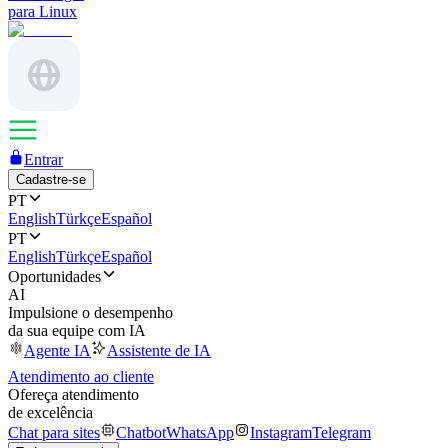
para Linux
Entrar
Cadastre-se
PT
English
Türkçe
Español
PT
English
Türkçe
Español
Oportunidades
AI
Impulsione o desempenho
da sua equipe com IA
Agente IA
Assistente de IA
Atendimento ao cliente
Ofereça atendimento
de excelência
Chat para sites
Chatbot
WhatsApp
Instagram
Telegram