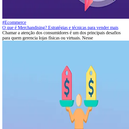
#Ecommerce
O que é Merchandising? Estratégias e técnicas para vender mais
Chamar a atenção dos consumidores é um dos principais desafios
para quem gerencia lojas físicas ou virtuais. Nesse