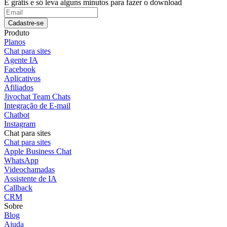
É grátis e só leva alguns minutos para fazer o download
Cadastre-se
Produto
Planos
Chat para sites
Agente IA
Facebook
Aplicativos
Afiliados
Jivochat Team Chats
Integração de E-mail
Chatbot
Instagram
Chat para sites
Chat para sites
Apple Business Chat
WhatsApp
Videochamadas
Assistente de IA
Callback
CRM
Sobre
Blog
Ajuda