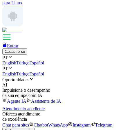
para Linux
Entrar
Cadastre-se
PT
English
Türkçe
Español
PT
English
Türkçe
Español
Oportunidades
AI
Impulsione o desempenho
da sua equipe com IA
Agente IA
Assistente de IA
Atendimento ao cliente
Ofereça atendimento
de excelência
Chat para sites
Chatbot
WhatsApp
Instagram
Telegram