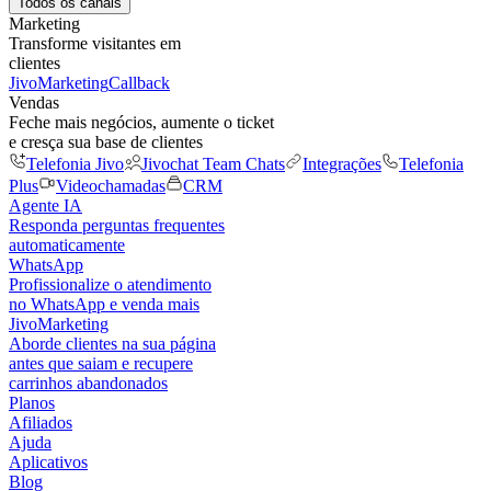
Todos os canais
Marketing
Transforme visitantes em
clientes
JivoMarketing
Callback
Vendas
Feche mais negócios, aumente o ticket
e cresça sua base de clientes
Telefonia Jivo
Jivochat Team Chats
Integrações
Telefonia
Plus
Videochamadas
CRM
Agente IA
Responda perguntas frequentes
automaticamente
WhatsApp
Profissionalize o atendimento
no WhatsApp e venda mais
JivoMarketing
Aborde clientes na sua página
antes que saiam e recupere
carrinhos abandonados
Planos
Afiliados
Ajuda
Aplicativos
Blog