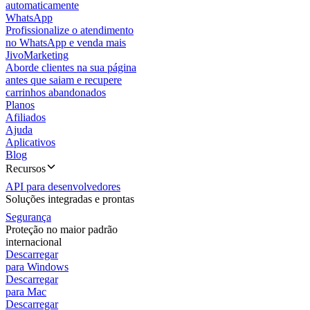
automaticamente
WhatsApp
Profissionalize o atendimento
no WhatsApp e venda mais
JivoMarketing
Aborde clientes na sua página
antes que saiam e recupere
carrinhos abandonados
Planos
Afiliados
Ajuda
Aplicativos
Blog
Recursos
API para desenvolvedores
Soluções integradas e prontas
Segurança
Proteção no maior padrão
internacional
Descarregar
para Windows
Descarregar
para Mac
Descarregar