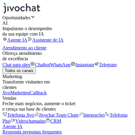
Oportunidades
AI
Impulsione o desempenho
da sua equipe com IA
Agente IA
Assistente de IA
Atendimento ao cliente
Ofereça atendimento
de excelência
Chat para sites
Chatbot
WhatsApp
Instagram
Telegram
Todos os canais
Marketing
Transforme visitantes em
clientes
JivoMarketing
Callback
Vendas
Feche mais negócios, aumente o ticket
e cresça sua base de clientes
Telefonia Jivo
Jivochat Team Chats
Integrações
Telefonia
Plus
Videochamadas
CRM
Agente IA
Responda perguntas frequentes