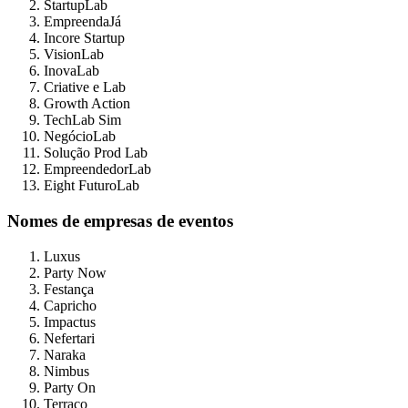
StartupLab
EmpreendaJá
Incore Startup
VisionLab
InovaLab
Criative e Lab
Growth Action
TechLab Sim
NegócioLab
Solução Prod Lab
EmpreendedorLab
Eight FuturoLab
Nomes de empresas de eventos
Luxus
Party Now
Festança
Capricho
Impactus
Nefertari
Naraka
Nimbus
Party On
Terraço