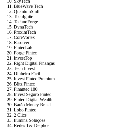
SkyTech
BlueWave Tech
QuantumShift
TechIgnite
TechnoForge
DynaTech
ProximTech
CoreVortex
R-solver
FintecLab
Forge Fintec
InvestTop
Right Digital Finanças
Tech Invest
Dinheiro Fácil
Invest Fintec Premium
Blitz Fintec
Finantec 180
Invest Seguro Fintec
Fintec Digital Wealth
Barão Money Brasil
Lobo Fintec
2 Clics
Ilumina Soluções
Redes Tec Delphos