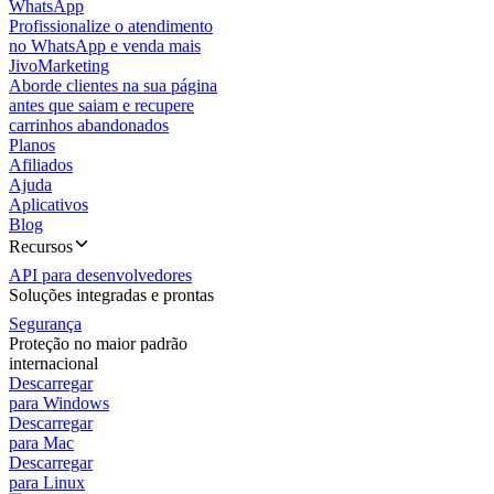
WhatsApp
Profissionalize o atendimento
no WhatsApp e venda mais
JivoMarketing
Aborde clientes na sua página
antes que saiam e recupere
carrinhos abandonados
Planos
Afiliados
Ajuda
Aplicativos
Blog
Recursos
API para desenvolvedores
Soluções integradas e prontas
Segurança
Proteção no maior padrão
internacional
Descarregar
para Windows
Descarregar
para Mac
Descarregar
para Linux