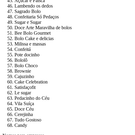
Açúcar e Faísca
Lambendo os dedos
Sagrado Bolo
Confeitaria Só Pedaços
Sugar e Sugar
Doce Arte Maravilha de bolos
Bee Bolo Gourmet
Bolo Cake e delicias
Milissa e massas
Confeitá
Pote docinho
Bololô
Bolo Choco
Brownie
Cajuzinho
Cake Celebration
Satisfaçofit
Le sugar
Pedacinho do Céu
Vila Suíça
Doce Céu
Cerejinha
Tudo Gostoso
Candy