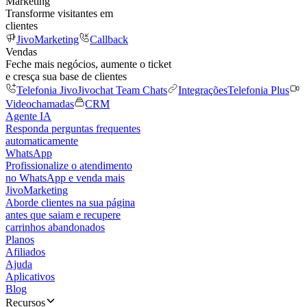
Marketing
Transforme visitantes em
clientes
JivoMarketing
Callback
Vendas
Feche mais negócios, aumente o ticket
e cresça sua base de clientes
Telefonia Jivo
Jivochat Team Chats
Integrações
Telefonia Plus
Videochamadas
CRM
Agente IA
Responda perguntas frequentes
automaticamente
WhatsApp
Profissionalize o atendimento
no WhatsApp e venda mais
JivoMarketing
Aborde clientes na sua página
antes que saiam e recupere
carrinhos abandonados
Planos
Afiliados
Ajuda
Aplicativos
Blog
Recursos