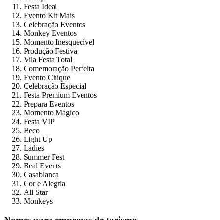
Festa Ideal
Evento Kit Mais
Celebração Eventos
Monkey Eventos
Momento Inesquecível
Produção Festiva
Vila Festa Total
Comemoração Perfeita
Evento Chique
Celebração Especial
Festa Premium Eventos
Prepara Eventos
Momento Mágico
Festa VIP
Beco
Light Up
Ladies
Summer Fest
Real Events
Casablanca
Cor e Alegria
All Star
Monkeys
Nomes para empresas de turismo