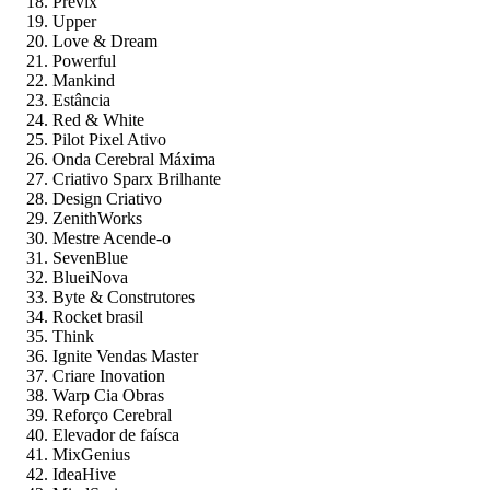
Previx
Upper
Love & Dream
Powerful
Mankind
Estância
Red & White
Pilot Pixel Ativo
Onda Cerebral Máxima
Criativo Sparx Brilhante
Design Criativo
ZenithWorks
Mestre Acende-o
SevenBlue
BlueiNova
Byte & Construtores
Rocket brasil
Think
Ignite Vendas Master
Criare Inovation
Warp Cia Obras
Reforço Cerebral
Elevador de faísca
MixGenius
IdeaHive