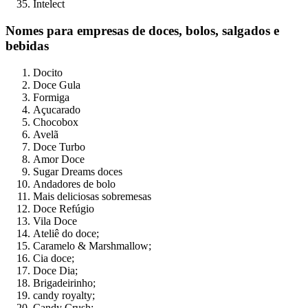
Intelect
Nomes para empresas de doces, bolos, salgados e
bebidas
Docito
Doce Gula
Formiga
Açucarado
Chocobox
Avelã
Doce Turbo
Amor Doce
Sugar Dreams doces
Andadores de bolo
Mais deliciosas sobremesas
Doce Refúgio
Vila Doce
Ateliê do doce;
Caramelo & Marshmallow;
Cia doce;
Doce Dia;
Brigadeirinho;
candy royalty;
Candy Crush;