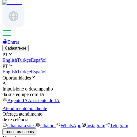
Entrar
Cadastre-se
PT
English
Türkçe
Español
PT
English
Türkçe
Español
Oportunidades
AI
Impulsione o desempenho
da sua equipe com IA
Agente IA
Assistente de IA
Atendimento ao cliente
Ofereça atendimento
de excelência
Chat para sites
Chatbot
WhatsApp
Instagram
Telegram
Todos os canais