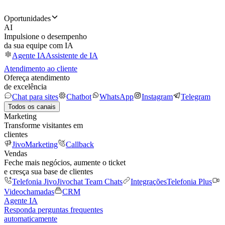
Oportunidades
AI
Impulsione o desempenho
da sua equipe com IA
Agente IA
Assistente de IA
Atendimento ao cliente
Ofereça atendimento
de excelência
Chat para sites
Chatbot
WhatsApp
Instagram
Telegram
Todos os canais
Marketing
Transforme visitantes em
clientes
JivoMarketing
Callback
Vendas
Feche mais negócios, aumente o ticket
e cresça sua base de clientes
Telefonia Jivo
Jivochat Team Chats
Integrações
Telefonia Plus
Videochamadas
CRM
Agente IA
Responda perguntas frequentes
automaticamente