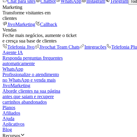
Chat para sites
Chatbot
WhatsApp
Instagram
Telegram
Tod
Marketing
Transforme visitantes em
clientes
JivoMarketing
Callback
Vendas
Feche mais negócios, aumente o ticket
e cresça sua base de clientes
Telefonia Jivo
Jivochat Team Chats
Integrações
Telefonia Plu
Agente IA
Responda perguntas frequentes
automaticamente
WhatsApp
Profissionalize o atendimento
no WhatsApp e venda mais
JivoMarketing
Aborde clientes na sua página
antes que saiam e recupere
carrinhos abandonados
Planos
Afiliados
Ajuda
Aplicativos
Blog
Recursos