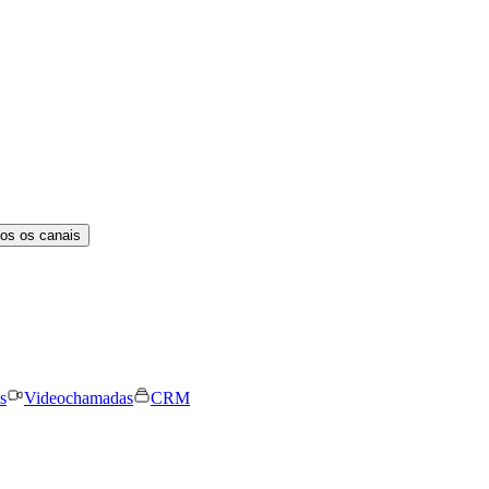
os os canais
s
Videochamadas
CRM