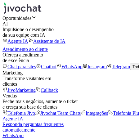
Oportunidades
AI
Impulsione o desempenho
da sua equipe com IA
Agente IA
Assistente de IA
Atendimento ao cliente
Ofereça atendimento
de excelência
Chat para sites
Chatbot
WhatsApp
Instagram
Telegram
Tod
Marketing
Transforme visitantes em
clientes
JivoMarketing
Callback
Vendas
Feche mais negócios, aumente o ticket
e cresça sua base de clientes
Telefonia Jivo
Jivochat Team Chats
Integrações
Telefonia Plu
Agente IA
Responda perguntas frequentes
automaticamente
WhatsApp