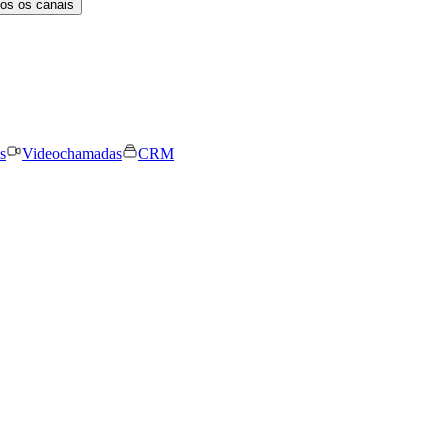
os os canais
s
Videochamadas
CRM