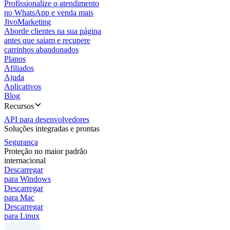
Profissionalize o atendimento
no WhatsApp e venda mais
JivoMarketing
Aborde clientes na sua página
antes que saiam e recupere
carrinhos abandonados
Planos
Afiliados
Ajuda
Aplicativos
Blog
Recursos
API para desenvolvedores
Soluções integradas e prontas
Segurança
Proteção no maior padrão
internacional
Descarregar
para Windows
Descarregar
para Mac
Descarregar
para Linux